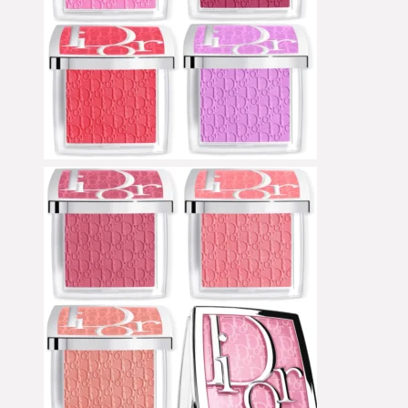
Eyeliner
Eyeshadow
Eyeshadow Base
Face Primer
Foundation
Foundation Brushes
Glow Primer
Highlighter
Leerpaletten
Lip Liner
Lipgloss
Lippen
Liquid Foundation
Liquid Lipstick
Mascara
Moisturizer
Powder