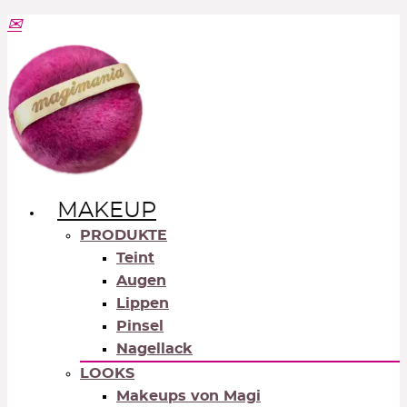
MAKEUP
PRODUKTE
Teint
Augen
Lippen
Pinsel
Nagellack
LOOKS
Makeups von Magi