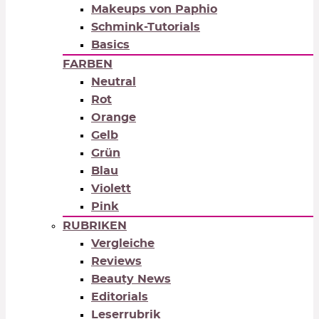
Makeups von Paphio
Schmink-Tutorials
Basics
FARBEN
Neutral
Rot
Orange
Gelb
Grün
Blau
Violett
Pink
RUBRIKEN
Vergleiche
Reviews
Beauty News
Editorials
Leserrubrik