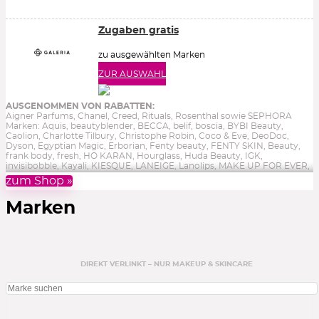
Zugaben gratis
zu ausgewählten Marken
ZUR AUSWAHL
AUSGENOMMEN VON RABATTEN:
Aigner Parfums, Chanel, Creed, Rituals, Rosenthal sowie SEPHORA
Marken: Aquis, beautyblender, BECCA, belif, boscia, BYBI Beauty,
Caolion, Charlotte Tilbury, Christophe Robin, Coco & Eve, DeoDoc,
Dyson, Egyptian Magic, Erborian, Fenty beauty, FENTY SKIN, Beauty,
frank body, fresh, HO KARAN, Hourglass, Huda Beauty, IGK,
invisibobble, Kayali, KIESQUE, LANEIGE, Lanolips, MAKE UP FOR EVER,
Marc Jacobs Beauty, Mario Badescu, Merci Handy, Milk, Mimitika,
zum Shop »
Mr.Blanc Teeth, Natasha Denona, NPW, Pai Skincare, Patchology, Petit
Amie Skincare, Pixi, Polaar, SAND & SKY, SKIN, Sephora Collection,
Marken
Summer Fridays, Sunday Riley, tarte, THE INKEY LIST, The Oozoo,
thisworks, Tonymoly, too cool for school, Too Faced, Vita Coco, Winky
Lux, Youth To The People. sowie Reduziertes, Gutscheine, Bücher &
Aktionen.
Ohne Gewähr.
DIREKT VERLINKT – NUR MAKEUP & SKINCARE