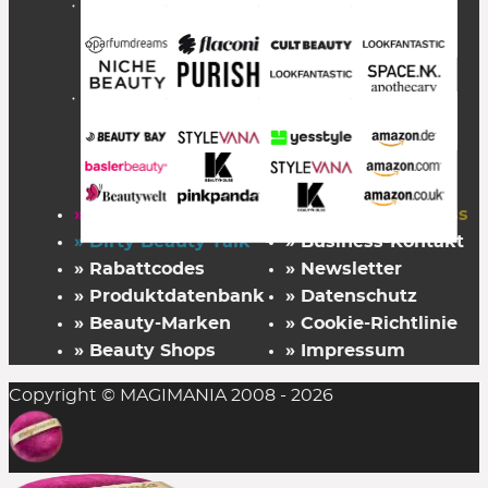
» Startseite
» FAZ Kaufkompass
» Dirty Beauty Talk
» Business-Kontakt
» Rabattcodes
» Newsletter
» Produktdatenbank
» Datenschutz
» Beauty-Marken
» Cookie-Richtlinie
» Beauty Shops
» Impressum
Copyright © MAGIMANIA 2008 - 2026