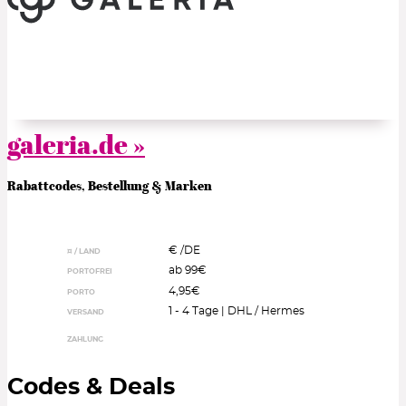
galeria.de »
Rabattcodes, Bestellung & Marken
€ /
DE
¤ / LAND
ab 99€
PORTOFREI
4,95€
PORTO
1 - 4 Tage | DHL / Hermes
VERSAND
ZAHLUNG
Codes & Deals