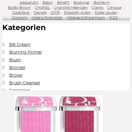
Alessandro
Babor
Benefit
Biodroga
Biotherm
Bobbi Brown
CHANEL
Charlotte Meentzen
Clarins
Clinique
DadoSens
Declaré
DIOR
Elizabeth Arden
Estée Lauder
Givenchy
Helena Rubinstein
Hildegard Braukmann
IKOS
Juvena
Kiehl's
L'Occitane
La Mer
Lancaster
Lancôme
Kategorien
M. Asam
MAC Cosmetics
NARS
Nuxe
Rituals
Sans Soucis
Shiseido
Sisley
Sweed Beauty
Tarte Cosmetics
Tweezerman
Yves Saint Laurent Beauté (YSL)
BB Cream
Blurring Primer
Blush
Bronzer
Brows
Brush Cleanser
Collection
Concealer
Cream Blush
Cream Foundation
Cream Shadow
Eye Pencil