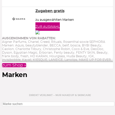
Zugaben gratis
zu ausgewählten Marken
ZUR AUSWAHL
AUSGENOMMEN VON RABATTEN:
Aigner Parfums, Chanel, Creed, Rituals, Rosenthal sowie SEPHORA
Marken: Aquis, beautyblender, BECCA, belif, boscia, BYBI Beauty,
Caolion, Charlotte Tilbury, Christophe Robin, Coco & Eve, DeoDoc,
Dyson, Egyptian Magic, Erborian, Fenty beauty, FENTY SKIN, Beauty,
frank body, fresh, HO KARAN, Hourglass, Huda Beauty, IGK,
invisibobble, Kayali, KIESQUE, LANEIGE, Lanolips, MAKE UP FOR EVER,
Marc Jacobs Beauty, Mario Badescu, Merci Handy, Milk, Mimitika,
zum Shop »
Mr.Blanc Teeth, Natasha Denona, NPW, Pai Skincare, Patchology, Petit
Amie Skincare, Pixi, Polaar, SAND & SKY, SKIN, Sephora Collection,
Marken
Summer Fridays, Sunday Riley, tarte, THE INKEY LIST, The Oozoo,
thisworks, Tonymoly, too cool for school, Too Faced, Vita Coco, Winky
Lux, Youth To The People. sowie Reduziertes, Gutscheine, Bücher &
Aktionen.
Ohne Gewähr.
DIREKT VERLINKT – NUR MAKEUP & SKINCARE