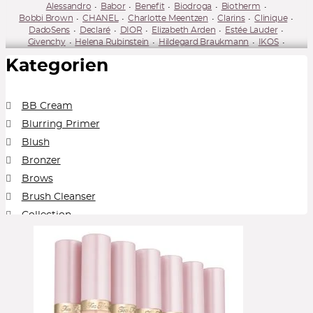
Alessandro
Babor
Benefit
Biodroga
Biotherm
Bobbi Brown
CHANEL
Charlotte Meentzen
Clarins
Clinique
DadoSens
Declaré
DIOR
Elizabeth Arden
Estée Lauder
Givenchy
Helena Rubinstein
Hildegard Braukmann
IKOS
Juvena
Kiehl's
L'Occitane
La Mer
Lancaster
Lancôme
Kategorien
M. Asam
MAC Cosmetics
NARS
Nuxe
Rituals
Sans Soucis
Shiseido
Sisley
Sweed Beauty
Tarte Cosmetics
Tweezerman
Yves Saint Laurent Beauté (YSL)
BB Cream
Blurring Primer
Blush
Bronzer
Brows
Brush Cleanser
Collection
Concealer
Cream Blush
Cream Foundation
Cream Shadow
Eye Pencil