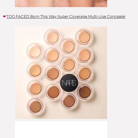
TOO FACED Born This Way Super Coverage Multi-Use Concealer