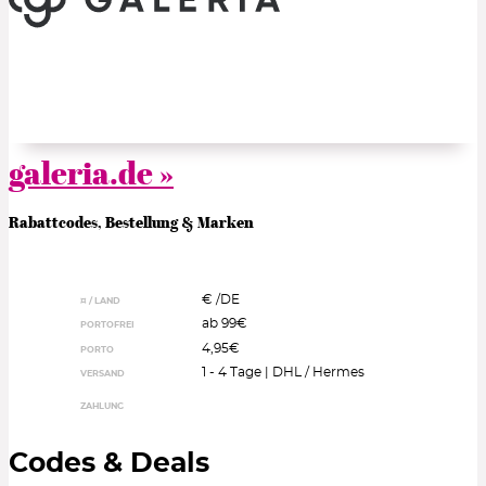
galeria.de »
Rabattcodes, Bestellung & Marken
€ /
DE
¤ / LAND
ab 99€
PORTOFREI
4,95€
PORTO
1 - 4 Tage | DHL / Hermes
VERSAND
ZAHLUNG
Codes & Deals