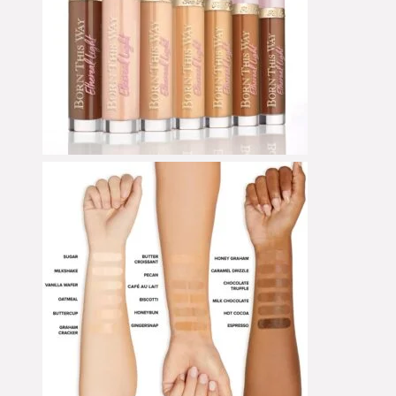
Eyeliner
Eyeshadow
Eyeshadow Base
Face Primer
Foundation
Foundation Brushes
Glow Primer
Highlighter
Leerpaletten
Lip Liner
Lipgloss
Lippen
Liquid Foundation
Liquid Lipstick
Mascara
Moisturizer
Powder