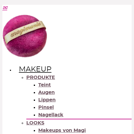
MAKEUP
PRODUKTE
Teint
Augen
Lippen
Pinsel
Nagellack
LOOKS
Makeups von Magi