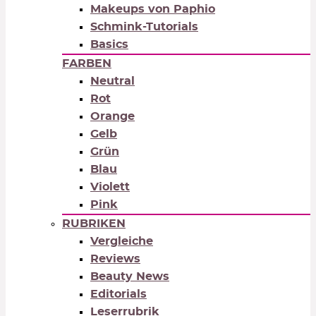
Makeups von Paphio
Schmink-Tutorials
Basics
FARBEN
Neutral
Rot
Orange
Gelb
Grün
Blau
Violett
Pink
RUBRIKEN
Vergleiche
Reviews
Beauty News
Editorials
Leserrubrik