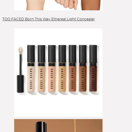
Powder Blush
Reinigung
Reinigungsöl
TOO FACED Born This Way Ethereal Light Concealer
Selbstbräuner
Serum
Setting Spray
Singles & Pigments
Sonnenschutz
Sponges
Stick Foundation
Toner
Treatment
Alle Kategorien