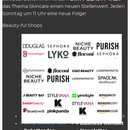
das Thema Skincare einen neuen Stellenwert.
Jeden
Sonntag um 11 Uhr eine neue Folge!
Beauty-ful Shops
» Startseite
» FAZ Kaufkompass
» Dirty Beauty Talk
» Business-Kontakt