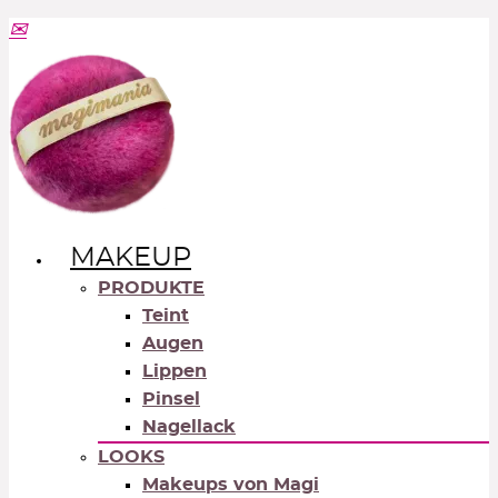
MAKEUP
PRODUKTE
Teint
Augen
Lippen
Pinsel
Nagellack
LOOKS
Makeups von Magi