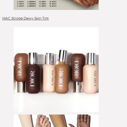
Powder Blush
Reinigung
Reinigungsöl
MAC Strobe Dewy Skin Tint
Selbstbräuner
Serum
Setting Spray
Singles & Pigments
Sonnenschutz
Sponges
Stick Foundation
Toner
Treatment
Alle Kategorien