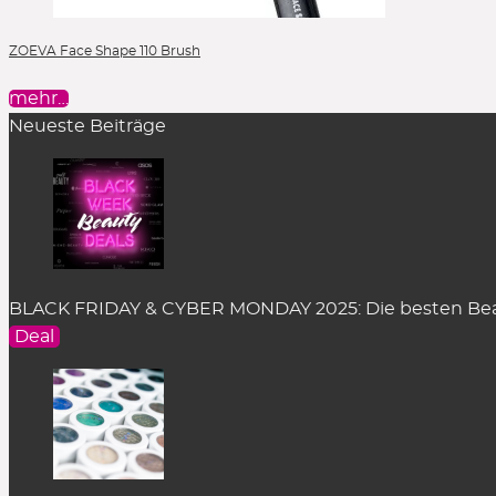
Liquid Lipstick
Make-up Pinsel
ZOEVA Face Shape 110 Brush
Mascara
mehr…
Moisturizer
Neueste Beiträge
Peelings
Powder
Powder Blush
Powder Foundation
Reinigung
Reinigungsöl
Selbstbräuner
BLACK FRIDAY & CYBER MONDAY 2025: Die besten Bea
Deal
Serum
Setting Spray
Singles & Pigments
Skincare
Sonnenschutz
Stick Foundation