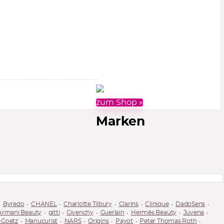
zum Shop »
Marken
Byredo
CHANEL
Charlotte Tilbury
Clarins
Clinique
DadoSens
 Armani Beauty
gitti
Givenchy
Guerlain
Hermès Beauty
Juvena
+Goetz
Manucurist
NARS
Origins
Payot
Peter Thomas Roth