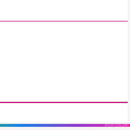
S
LUES
PURPLES
PINK
PICK COLOR