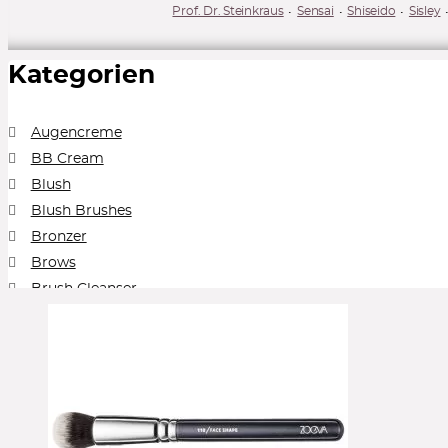
Prof. Dr. Steinkraus
Sensai
Shiseido
Sisley
Kategorien
Augencreme
BB Cream
Blush
Blush Brushes
Bronzer
Brows
Brush Cleanser
Cleansing Balm
Collection
Concealer
Contour
Cream Blush
Cream Foundation