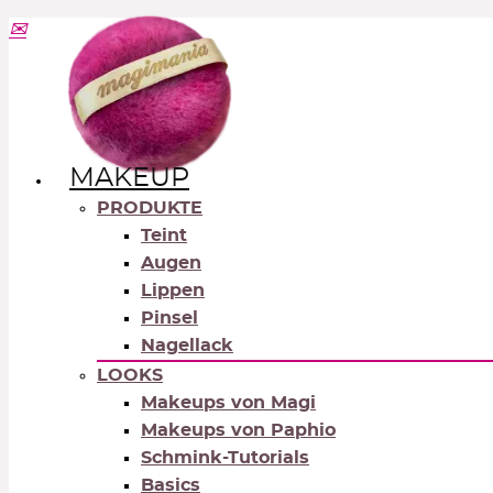
MAKEUP
PRODUKTE
Teint
Augen
Lippen
Pinsel
Nagellack
LOOKS
Makeups von Magi
Makeups von Paphio
Schmink-Tutorials
Basics