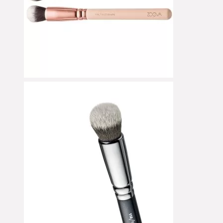
Cream Shadow
Eye Pencil
Eyeliner
Eyeshadow
Eyeshadow Base
Face Primer
Foundation
Foundation Brushes
Gesichtsöl
Glow Primer
Highlighter
Leerpaletten
Lip Liner
Lipgloss
Lippen
Lipstick
Liquid Foundation