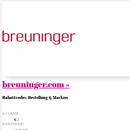
breuninger.com »
Rabattcodes, Bestellung & Marken
¤ / LAND
€ /
PORTOFREI