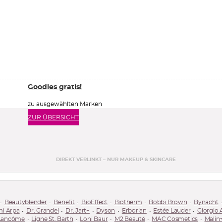
Goodies gratis!
zu ausgewählten Marken
ZUR ÜBERSICHT
DIREKT VERLINKT – NUR MAKEUP & SKINCARE
Beautyblender
Benefit
BioEffect
Biotherm
Bobbi Brown
Bynacht
mi Arpa
Dr. Grandel
Dr. Jart+
Dyson
Erborian
Estée Lauder
Giorgio
Lancôme
Ligne St. Barth
Loni Baur
M2 Beauté
MAC Cosmetics
Malin