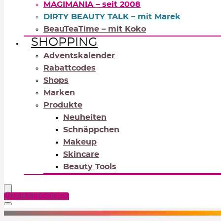
MAGIMANIA – seit 2008
DIRTY BEAUTY TALK – mit Marek
BeauTeaTime – mit Koko
SHOPPING
Adventskalender
Rabattcodes
Shops
Marken
Produkte
Neuheiten
Schnäppchen
Makeup
Skincare
Beauty Tools
RABATTCODES
NEUTRALS
REDS
OR