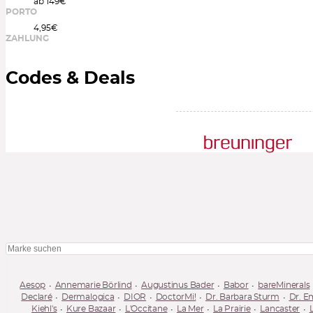
ab 149€
PORTO
4,95€
ZAHLUNG
Codes & Deals
Aesop
Annemarie Börlind
Augustinus Bader
Babor
bareMinerals
Declaré
Dermalogica
DIOR
DoctorMi!
Dr. Barbara Sturm
Dr. E
Kiehl's
Kure Bazaar
L'Occitane
La Mer
La Prairie
Lancaster