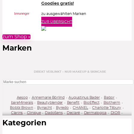
Goodies gratis!
zu ausgewählten Marken
ZUR ÜBERSICHT
zum Shop »
Marken
DIREKT VERLINKT – NUR MAKEUP & SKINCARE
Aesop
Annemarie Börlind
Augustinus Bader
Babor
bareMinerals
Beautyblender
Benefit
BioEffect
Biotherm
Bobbi Brown
Bynacht
Byredo
CHANEL
Charlotte Tilbury
Clarins
Clinique
DadoSens
Declaré
Dermalogica
DIOR
DoctorMi!
Dr. Barbara Sturm
Dr. Emi Arpa
Dr. Grandel
Kategorien
Dr. Jart+
Dyson
Erborian
Estée Lauder
Giorgio Armani Beauty
gitti
Givenchy
Guerlain
Hermès Beauty
Juvena
Kiehl's
Kure Bazaar
L'Occitane