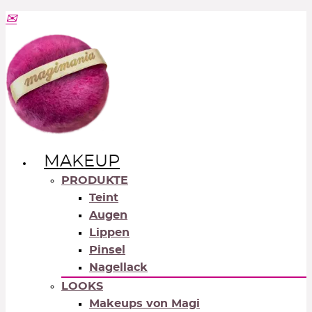
MAKEUP
PRODUKTE
Teint
Augen
Lippen
Pinsel
Nagellack
LOOKS
Makeups von Magi