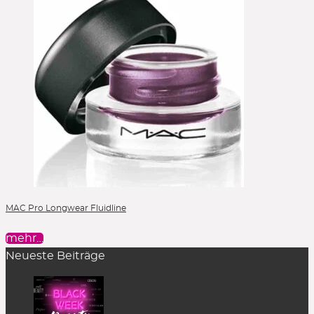
Peelings
Powder
Powder Blush
Powder Foundation
Reinigung
Reinigungsöl
Selbstbräuner
Serum
Setting Spray
Singles & Pigments
Skincare
Sonnenschutz
MAC Pro Longwear Fluidline
Stick Foundation
mehr…
Toner
Neueste Beiträge
Treatment
Alle Kategorien