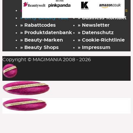
» Startseite
» FAZ Kaufkompass
» Dirty Beauty Talk
» Business-Kontakt
» Rabattcodes
» Newsletter
» Produktdatenbank
» Datenschutz
» Beauty-Marken
» Cookie-Richtlinie
» Beauty Shops
» Impressum
Copyright © MAGIMANIA 2008 - 2026