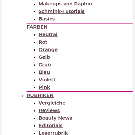
Makeups von Paphio
Schmink-Tutorials
Basics
FARBEN
Neutral
Rot
Orange
Gelb
Grün
Blau
Violett
Pink
RUBRIKEN
Vergleiche
Reviews
Beauty News
Editorials
Leserrubrik