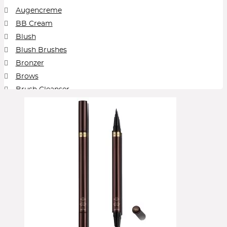
La Mer
La Prairie
Lancaster
Lancôme
Ligne St. Barth
Augencreme
Loni Baur
M2 Beauté
MAC Cosmetics
Malin+Goetz
BB Cream
Manucurist
NARS
Origins
Payot
Peter Thomas Roth
Prof. Dr. Steinkraus
Sensai
Shiseido
Sisley
Blush
Susanne Kaufmann
The Ordinary
Tom Ford Beauty
U Beauty
Blush Brushes
Und Gretel
Yves Saint Laurent Beauté (YSL)
Zoeva
Bronzer
Brows
Brush Cleanser
Cleansing Balm
Collection
Concealer
Contour
Cream Blush
Cream Foundation
Cream Shadow
Eye Pencil
Eyeliner
Eyeshadow