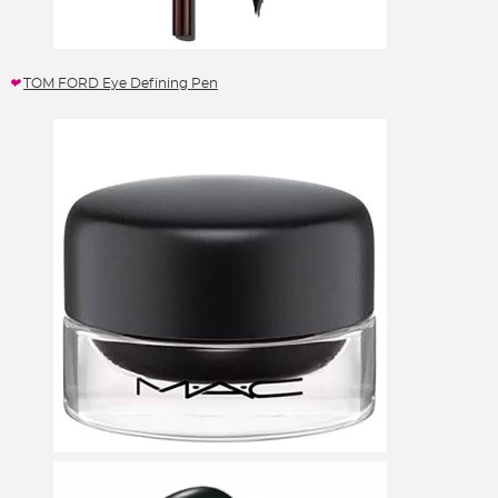
Eyeshadow Base
Face Primer
Foundation
TOM FORD Eye Defining Pen
Foundation Brushes
Gesichtsöl
Glow Primer
Highlighter
Leerpaletten
Lip Liner
Lipgloss
Lippen
Lipstick
Liquid Foundation
Liquid Lipstick
Make-up Pinsel
Mascara
Moisturizer