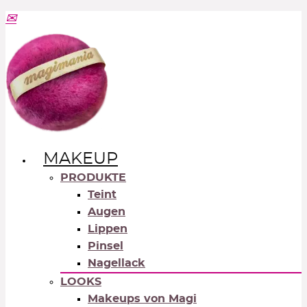
MAKEUP
PRODUKTE
Teint
Augen
Lippen
Pinsel
Nagellack
LOOKS
Makeups von Magi