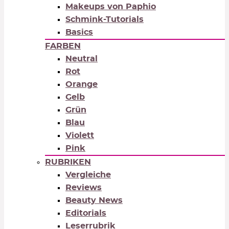
Makeups von Paphio
Schmink-Tutorials
Basics
FARBEN
Neutral
Rot
Orange
Gelb
Grün
Blau
Violett
Pink
RUBRIKEN
Vergleiche
Reviews
Beauty News
Editorials
Leserrubrik