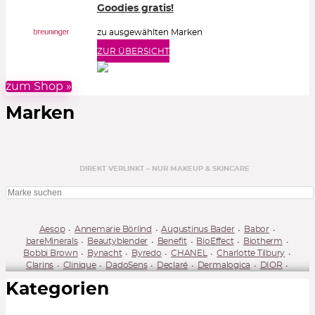
Goodies gratis!
zu ausgewählten Marken
ZUR ÜBERSICHT
zum Shop »
Marken
DIREKT VERLINKT – NUR MAKEUP & SKINCARE
Aesop
Annemarie Börlind
Augustinus Bader
Babor
bareMinerals
Beautyblender
Benefit
BioEffect
Biotherm
Bobbi Brown
Bynacht
Byredo
CHANEL
Charlotte Tilbury
Clarins
Clinique
DadoSens
Declaré
Dermalogica
DIOR
DoctorMi!
Dr. Barbara Sturm
Dr. Emi Arpa
Dr. Grandel
Kategorien
Dr. Jart+
Dyson
Erborian
Estée Lauder
Giorgio Armani Beauty
gitti
Givenchy
Guerlain
Hermès Beauty
Juvena
Kiehl's
Kure Bazaar
L'Occitane