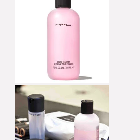
Peelings
Powder
Powder Blush
Powder Foundation
Reinigung
Reinigungsöl
Selbstbräuner
Serum
Setting Spray
Singles & Pigments
Skincare
Sonnenschutz
Stick Foundation
Toner
Treatment
Alle Kategorien