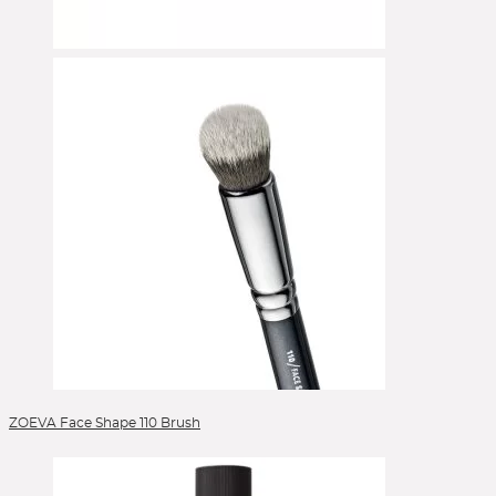
Eyeshadow Base
Face Primer
Foundation
Foundation Brushes
Gesichtsöl
Glow Primer
Highlighter
Leerpaletten
Lip Liner
Lipgloss
Lippen
Lipstick
Liquid Foundation
Liquid Lipstick
Make-up Pinsel
ZOEVA Face Shape 110 Brush
Mascara
Moisturizer