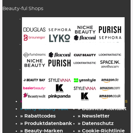
Beauty-ful Shops
» Startseite
» FAZ Kaufkompass
» Dirty Beauty Talk
» Business-Kontakt
» Rabattcodes
» Newsletter
» Produktdatenbank
» Datenschutz
» Beauty-Marken
» Cookie-Richtlinie