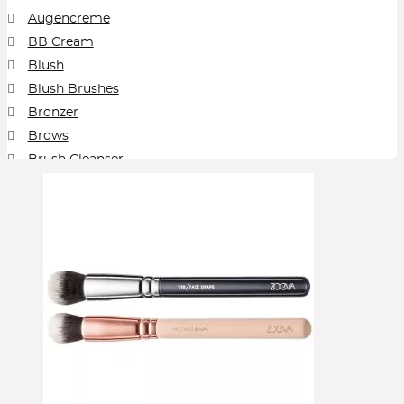
La Mer
La Prairie
Lancaster
Lancôme
Ligne St. Barth
Augencreme
Loni Baur
M2 Beauté
MAC Cosmetics
Malin+Goetz
BB Cream
Manucurist
NARS
Origins
Payot
Peter Thomas Roth
Prof. Dr. Steinkraus
Sensai
Shiseido
Sisley
Blush
Susanne Kaufmann
The Ordinary
Tom Ford Beauty
U Beauty
Blush Brushes
Und Gretel
Yves Saint Laurent Beauté (YSL)
Zoeva
Bronzer
Brows
Brush Cleanser
Cleansing Balm
Collection
Concealer
Contour
Cream Blush
Cream Foundation
Cream Shadow
Eye Pencil
Eyeliner
Eyeshadow