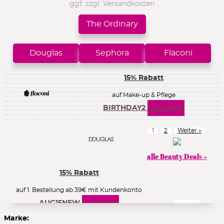
ggf. zzgl. Versandkosten
The Ordinary
Douglas
Sephora
Flaconi
15% Rabatt
auf Make-up & Pflege
BIRTHDAY2
Code zeigen
1
2
Weiter »
alle Beauty Deals »
15% Rabatt
auf 1. Bestellung ab 39€ mit Kundenkonto
AUG15NEW
Code zeigen
Marke: