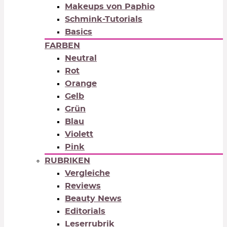
Makeups von Paphio
Schmink-Tutorials
Basics
FARBEN
Neutral
Rot
Orange
Gelb
Grün
Blau
Violett
Pink
RUBRIKEN
Vergleiche
Reviews
Beauty News
Editorials
Leserrubrik