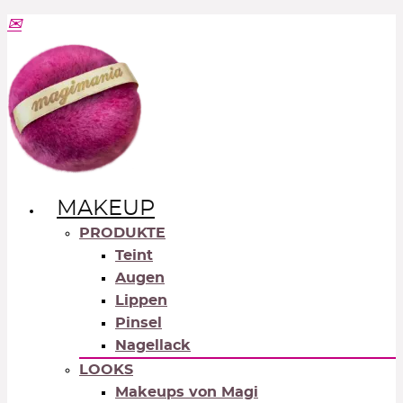
MAKEUP
PRODUKTE
Teint
Augen
Lippen
Pinsel
Nagellack
LOOKS
Makeups von Magi