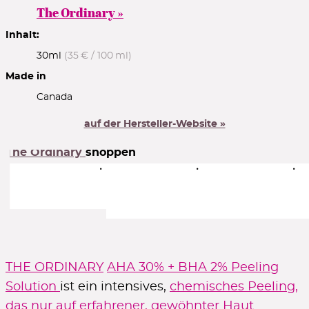
The Ordinary »
15% Rabatt
Inhalt:
30ml
(35 € / 100 ml)
auf die erste Bestellung
FIRST15
Code zeigen
Made in
Canada
auf der Hersteller-Website »
ab 5€ Guthaben
The Ordinary
shoppen
je 100€ Umsatz mit Kundenkonto
ZUM ACCOUNT
Goodies gratis
zu ausgewählten Marken mit MBW
THE ORDINARY
AHA 30% + BHA 2% Peeling
ZUR AUSWAHL
Solution
ist ein intensives,
chemisches Peeling,
das nur auf erfahrener, gewöhnter Haut