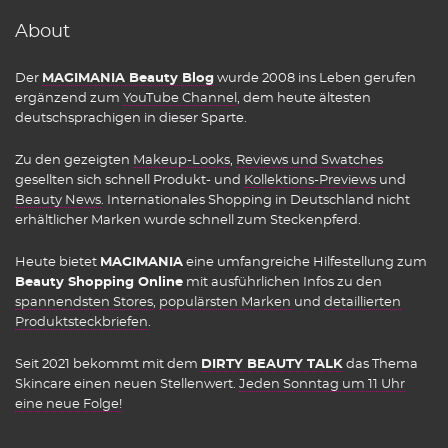
About
Der
MAGIMANIA Beauty Blog
wurde 2008 ins Leben gerufen
ergänzend zum
YouTube Channel
, dem heute ältesten
deutschsprachigen in dieser Sparte.
Zu den gezeigten
Makeup-Looks
,
Reviews und Swatches
gesellten sich schnell Produkt- und
Kollektions-Previews
und
Beauty News
. Internationales Shopping in Deutschland nicht
erhältlicher Marken wurde schnell zum Steckenpferd.
Heute bietet
MAGIMANIA
eine umfangreiche Hilfestellung zum
Beauty Shopping Online
mit ausführlichen Infos zu den
spannendsten Stores
,
populärsten Marken
und
detaillierten
Produktsteckbriefen
.
Seit 2021 bekommt mit dem
DIRTY BEAUTY TALK
das Thema
Skincare einen neuen Stellenwert.
Jeden Sonntag um 11 Uhr
eine neue Folge!