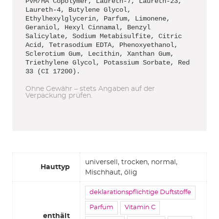
PVM/MA Copolymer, Laureth-7, Laureth-23,
Laureth-4, Butylene Glycol,
Ethylhexylglycerin, Parfum, Limonene,
Geraniol, Hexyl Cinnamal, Benzyl
Salicylate, Sodium Metabisulfite, Citric
Acid, Tetrasodium EDTA, Phenoxyethanol,
Sclerotium Gum, Lecithin, Xanthan Gum,
Triethylene Glycol, Potassium Sorbate, Red
33 (CI 17200).
Ohne Gewähr – stets Angaben auf der
Verpackung prüfen.
universell, trocken, normal,
Hauttyp
Mischhaut, ölig
deklarationspflichtige Duftstoffe
Parfum
Vitamin C
enthält