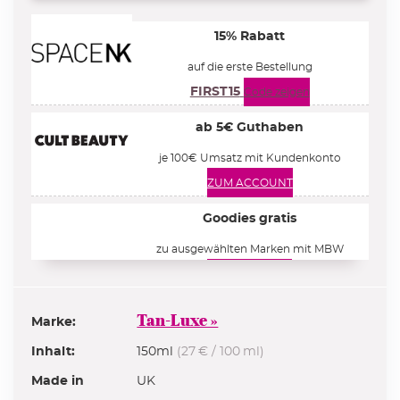
15% Rabatt
auf die erste Bestellung
FIRST15
Code zeigen
ab 5€ Guthaben
je 100€ Umsatz mit Kundenkonto
ZUM ACCOUNT
Goodies gratis
zu ausgewählten Marken mit MBW
ZUR AUSWAHL
25% Rabatt
Tan-Luxe »
Marke:
auf ausgewählte Artikel
Inhalt:
150ml
(27 € / 100 ml)
PREMIUM
Code zeigen
Made in
UK