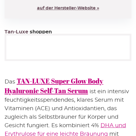
10% auf Lieblingsmarke
auf der Hersteller-Website »
für UNLIMITED-Kunden (kostenlos)
ZUR AUSWAHL
15% Rabatt
Tan-Luxe
shoppen
im 1. Newsletter
ZUR ANMELDUNG
AMAZON Beauty Deals
aktuelle Beauty-Angebote
TAN-LUXE Super Glow Body
Das
ZUR ÜBERSICHT
Hyaluronic Self-Tan Serum
ist ein intensiv
Goodies gratis
feuchtigkeitsspendendes, klares Serum mit
zu ausgewählten Marken
Vitaminen (ACE) und Antioxidantien, das
ZUR ÜBERSICHT
zugleich als Selbstbräuner für Körper und
Gesicht fungiert. Es kombiniert 4%
DHA und
Erythrulose für eine leichte Bräunung
mit