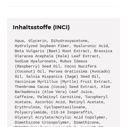
Inhaltsstoffe (INCI)
Aqua, Glycerin, Dihydroxyacetone,
Hydrolyzed Soybean Fiber, Hyaluronic Acid,
Beta Vulgaris (Beet) Root Extract, Brassica
Oleracea Acephala (Kale) Leaf Extract,
Sodium Hyaluronate, Rubus Idaeus
(Raspberry) Seed Oil, Cocos Nucifera
(Coconut) Oil, Persea Gratissima (Avocado)
Oil, Salvia Hispanica (Sage) Seed Oil,
Vaccinium Myrtillus (Myrtle) Fruit Extract,
Theobroma Cacoa (Cocoa) Seed Extract, Aloe
Barbadensis (Aloe Vera) Leaf Juice,
Caffeine, Palmitoyl Carnitine, Tocopheryl
Acetate, Ascorbic Acid, Retinyl Acetate,
Erythrulose, Cyclopentasiloxane,
Polyacrylamide, C13-14 Isoparaffin,
Glyceryl Acrylate/Acrylic Acid Copolymer,
Dimethicone Crosspolymer, Dimethicone,