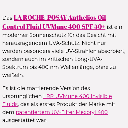
LA ROCHE-POSAY Anthelios Oil
5€ Rabattcode
Das
Control Fluid UVMune 400 SPF 50+
ist ein
ab 55€ Bestellwert
im Newsletter
Code zeigen
moderner Sonnenschutz für das Gesicht mit
herausragendem UVA-Schutz. Nicht nur
werden besonders viele UV-Strahlen absorbiert,
sondern auch im kritischen Long-UVA-
5€ Rabatt
Spektrum bis 400 nm Wellenlänge, ohne zu
im 1. Newsletter ab 49€ Bestellwert
weißeln.
ZUR ANMELDUNG
Es ist die mattierende Version des
ursprünglichen
LRP UVMune 400 Invisible
5€ Rabatt
Fluids
, das als erstes Produkt der Marke mit
dem
patentiertem UV-Filter Mexoryl 400
im 1. Newsletter ab 50€ Bestellwert
ausgestattet war.
ZUR ANMELDUNG