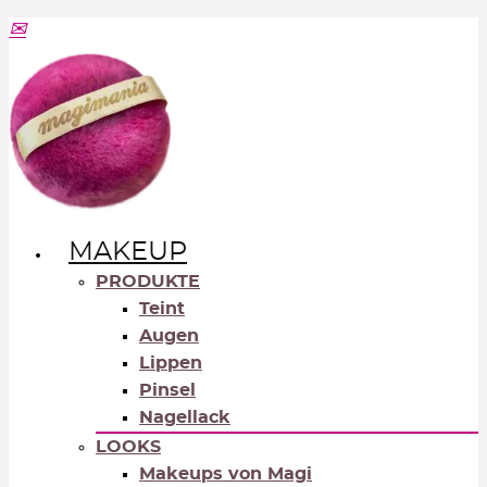
MAKEUP
PRODUKTE
Teint
Augen
Lippen
Pinsel
Nagellack
LOOKS
Makeups von Magi