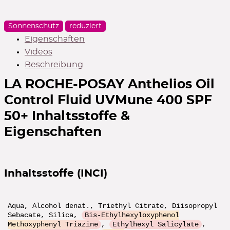
Sonnenschutz
reduziert
Gratiszugaben
Eigenschaften
Geschenke zu ausgewählten Marken
Videos
ZUR AUSWAHL
Beschreibung
LA ROCHE-POSAY Anthelios Oil
Control Fluid UVMune 400 SPF
Gratiszugaben
50+
Inhaltsstoffe &
Geschenke zu ausgewählten Marken
Eigenschaften
ZUR ÜBERSICHT
Inhaltsstoffe (INCI)
5€ Rabatt
im 1. Newsletter ab 40€ Bestellwert
Aqua, Alcohol denat., Triethyl Citrate, Diisopropyl
Sebacate, Silica,
Bis-Ethylhexyloxyphenol
ZUR ANMELDUNG
Methoxyphenyl Triazine
,
Ethylhexyl Salicylate
,