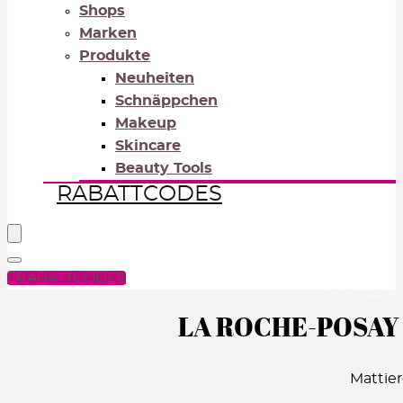
Shops
Marken
Produkte
Neuheiten
Schnäppchen
Makeup
Skincare
Beauty Tools
RABATTCODES
RABATTCODES
PICK COLOR
LA ROCHE-POSAY A
Mattie