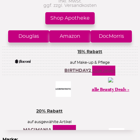
inkl. MwSt.
ggf. zzgl. Versandkosten
Shop Apotheke
Douglas
Amazon
DocMorris
15% Rabatt
auf Make-up & Pflege
BIRTHDAY2
Code zeigen
alle Beauty Deals »
20% Rabatt
auf ausgewählte Artikel
MAGIMANIA
Code zeigen
Marke: