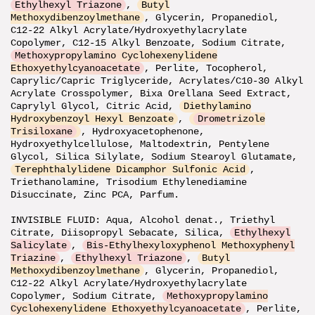
Ethylhexyl Triazone
,
Butyl
Methoxydibenzoylmethane
, Glycerin, Propanediol,
C12-22 Alkyl Acrylate/Hydroxyethylacrylate
Copolymer, C12-15 Alkyl Benzoate, Sodium Citrate,
Methoxypropylamino Cyclohexenylidene
Ethoxyethylcyanoacetate
, Perlite, Tocopherol,
Caprylic/Capric Triglyceride, Acrylates/C10-30 Alkyl
Acrylate Crosspolymer, Bixa Orellana Seed Extract,
Caprylyl Glycol, Citric Acid,
Diethylamino
Hydroxybenzoyl Hexyl Benzoate
,
Drometrizole
Trisiloxane
, Hydroxyacetophenone,
Hydroxyethylcellulose, Maltodextrin, Pentylene
Glycol, Silica Silylate, Sodium Stearoyl Glutamate,
Terephthalylidene Dicamphor Sulfonic Acid
,
Triethanolamine, Trisodium Ethylenediamine
Disuccinate, Zinc PCA, Parfum.
INVISIBLE FLUID: Aqua, Alcohol denat., Triethyl
Citrate, Diisopropyl Sebacate, Silica,
Ethylhexyl
Salicylate
,
Bis-Ethylhexyloxyphenol Methoxyphenyl
Triazine
,
Ethylhexyl Triazone
,
Butyl
Methoxydibenzoylmethane
, Glycerin, Propanediol,
C12-22 Alkyl Acrylate/Hydroxyethylacrylate
Copolymer, Sodium Citrate,
Methoxypropylamino
Cyclohexenylidene Ethoxyethylcyanoacetate
, Perlite,