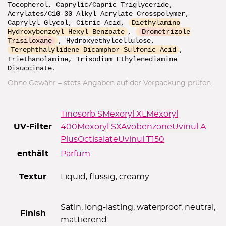
Tocopherol, Caprylic/Capric Triglyceride,
Acrylates/C10-30 Alkyl Acrylate Crosspolymer,
Caprylyl Glycol, Citric Acid,
Diethylamino
Hydroxybenzoyl Hexyl Benzoate
,
Drometrizole
Trisiloxane
, Hydroxyethylcellulose,
Terephthalylidene Dicamphor Sulfonic Acid
,
Triethanolamine, Trisodium Ethylenediamine
Disuccinate.
Ohne Gewähr – stets Angaben auf der Verpackung prüfen.
Tinosorb S
Mexoryl XL
Mexoryl
UV-Filter
400
Mexoryl SX
Avobenzone
Uvinul A
Plus
Octisalate
Uvinul T150
enthält
Parfum
Textur
Liquid, flüssig, creamy
Satin, long-lasting, waterproof, neutral,
Finish
mattierend