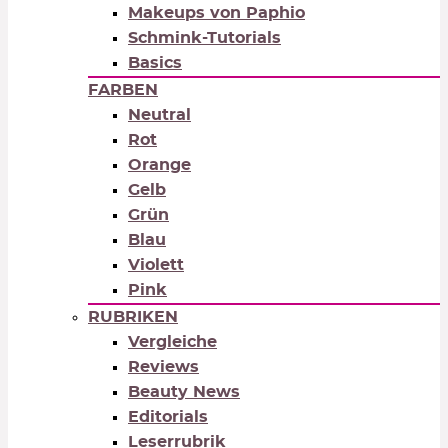
Makeups von Paphio
Schmink-Tutorials
Basics
FARBEN
Neutral
Rot
Orange
Gelb
Grün
Blau
Violett
Pink
RUBRIKEN
Vergleiche
Reviews
Beauty News
Editorials
Leserrubrik