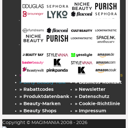
» Startseite
» FAZ Kaufkompass
» Dirty Beauty Talk
» Business-Kontakt
» Rabattcodes
» Newsletter
» Produktdatenbank
» Datenschutz
» Beauty-Marken
» Cookie-Richtlinie
» Beauty Shops
» Impressum
Copyright © MAGIMANIA 2008 - 2026