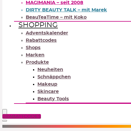
MAGIMANIA – seit 2008
DIRTY BEAUTY TALK – mit Marek
BeauTeaTime – mit Koko
SHOPPING
Adventskalender
Rabattcodes
Shops
Marken
Produkte
Neuheiten
Schnäppchen
Makeup
Skincare
Beauty Tools
RABATTCODES
NEUTRALS
REDS
OR