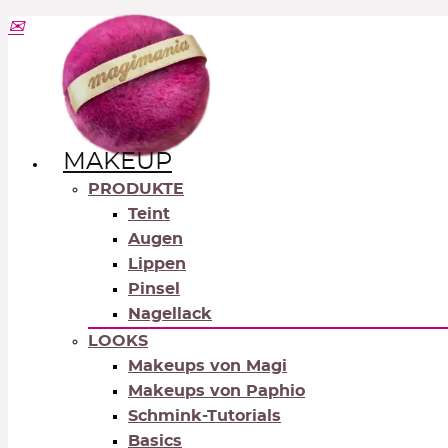
MAKEUP
PRODUKTE
Teint
Augen
Lippen
Pinsel
Nagellack
LOOKS
Makeups von Magi
Makeups von Paphio
Schmink-Tutorials
Basics