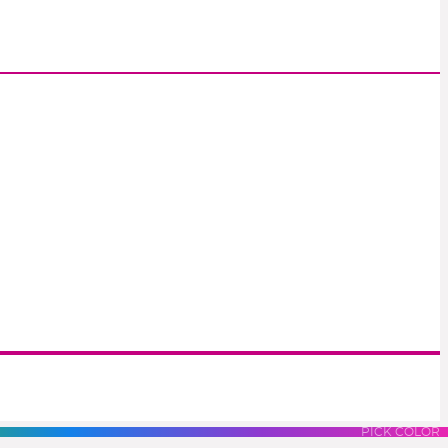
S
LUES
PURPLES
PINK
PICK COLOR