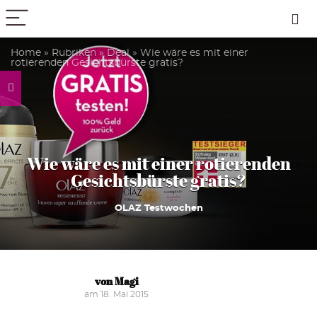
PICK COLOR
Home
»
Rubriken
»
Deal
»
Wie wäre es mit einer
rotierenden Gesichtsbürste gratis?
Wie wäre es mit einer rotierenden
Gesichtsbürste gratis?
OLAZ Testwochen
von Magi
am 18. Mai 2015