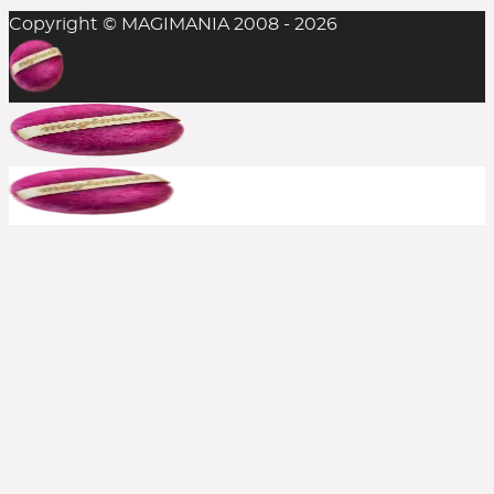
Copyright © MAGIMANIA 2008 - 2026
In der Regel ist das Einlösen mehrerer
Rabattcodes auf einen Einkauf nicht möglich,
aber man sollte es stets probieren. Die
Kombination aus Rabattcode und Gratis-
Zugabe(n) gelingt durchaus mal, insofern alle
anderen Bedingungen erfüllt sind.
Bereits reduzierte Produkte sind meist von
weiteren Rabattcodes ausgeschlossen, aber auch
hier immer ausprobieren. Große Shops bewerben
häufig, wenn aktuelle Rabatte auch auf den Sale
gelten. In solchen Fällen schreiben wir es dazu.
Kann ich einen Rabattcode auch
rückwirkend einsetzen?
Nein, die Beauty Codes können nur auf noch
nicht abgeschickte Bestellungen eingesetzt
werden.
Kontaktiert jedoch den Shop