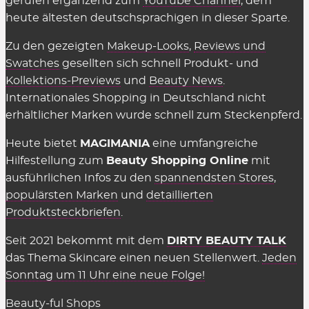
gerufen ergänzend zum
YouTube Channel
, dem
in den Shops selbst muss man nichts dafür
heute ältesten deutschsprachigen in dieser Sparte.
bezahlen, sie einzusetzen. Es gelten einzig
Zu den gezeigten
Makeup-Looks
,
Reviews und
genannte Einschränkungen wie der
Swatches
gesellten sich schnell Produkt- und
Mindestbestellwert oder shop-individuelle
Kollektions-Previews
und
Beauty News
.
Ausnahmen.
Internationales Shopping in Deutschland nicht
erhältlicher Marken wurde schnell zum Steckenpferd.
Wir können die Übersicht anbieten und täglich
aktualisieren und ergänzen, weil die Shops uns für
Heute bietet
MAGIMANIA
eine umfangreiche
vermittelte Verkäufe eine Provision zahlen,
Hilfestellung zum
Beauty Shopping Online
mit
insofern einige Kriterien eingehalten werden.
ausführlichen Infos zu den
spannendsten Stores
,
Diese Kosten sind Teil des üblichen Marketing-
populärsten Marken
und
detaillierten
Budgets und werden nicht auf den Preis
Produktsteckbriefen
.
aufgeschlagen (Stichwort: Affiliate-Marketing).
Seit 2021 bekommt mit dem
DIRTY BEAUTY TALK
Gelten Rabattcodes für alles in den
das Thema Skincare einen neuen Stellenwert.
Jeden
Beauty Shops?
Sonntag um 11 Uhr eine neue Folge!
Fast.
Gutscheinkarten, Bücher, Magazine sowie
Beauty-ful Shops