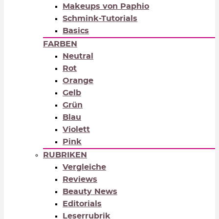
Makeups von Paphio
Schmink-Tutorials
Basics
FARBEN
Neutral
Rot
Orange
Gelb
Grün
Blau
Violett
Pink
RUBRIKEN
Vergleiche
Reviews
Beauty News
Editorials
Leserrubrik