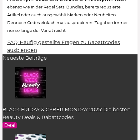
ebenso wie in der Regel Sets, Bundles, bereits reduzierte
Artikel oder auch ausgewählt Marken oder Neuheiten.
Dennoch Codes einfach mal ausprobieren. Zugaben immer
nur so lange der Vorrat reicht.
FAQ: Häufig gestellte Fragen zu Rabattcodes
Wie löse ich einen Rabattcode ein?
ausblenden
Neueste Beiträge
Um den Gutschein-Code anzuzeigen, klicke in
der Rabatt-Beschreibung auf den Button
„Code
zeigen“
. Es öffnet sich ein Pop-up-Fenster.
Einfach auf
„kopieren“
klicken und er wird
zwischengespeichert.
Im Warenkorb des dazugehörigen Online Shops
BLACK FRIDAY & CYBER MONDAY 2025: Die besten
kann der Rabattcode im entsprechenden Feld
Beauty Deals & Rabattcodes
eingefügt werden. Das Feld befindet sich an
Deal
unterschiedlicher Stelle je nach Shop-System. In