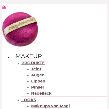
MAKEUP
PRODUKTE
Teint
Augen
Lippen
Pinsel
Nagellack
LOOKS
Makeups von Magi