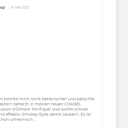
agi
6. Mai 2012
ch konnte mich nicht beherrschen und patschte
estern beherzt in meinen neuen CHANEL
llusion d'Ombre 'Mirifique' und wollte schnell
nd effektiv Smokey Eyes damit zaubern. Es ist
chon unheimlich ...