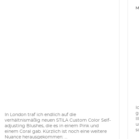
M
I
g
In London traf ich endlich auf die
I
verhältnismäßig neuen STILA Custom Color Self-
u
adjusting Blushes, die es in einem Pink und
s
einem Coral gab. Kürzlich ist noch eine weitere
Nuance herausgekommen: ...