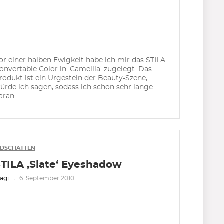
or einer halben Ewigkeit habe ich mir das STILA
onvertable Color in 'Camellia' zugelegt. Das
rodukt ist ein Urgestein der Beauty-Szene,
ürde ich sagen, sodass ich schon sehr lange
aran ...
IDSCHATTEN
STILA ‚Slate‘ Eyeshadow
agi
6. September 2010