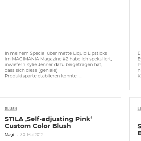
In meinem Special über matte Liquid Lipsticks
E
im MAGIMANIA Magazine #2 habe ich spekuliert,
E
inwiefern Kylie Jenner dazu beigetragen hat,
P
dass sich diese (geniale)
n
Produktsparte etablieren konnte. ...
K
BLUSH
L
STILA ‚Self-adjusting Pink‘
Custom Color Blush
Magi
30. Mai 2012