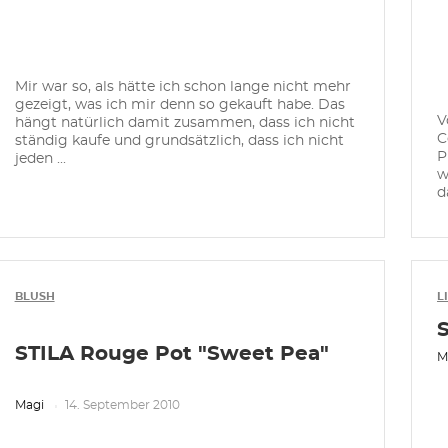
Mir war so, als hätte ich schon lange nicht mehr
gezeigt, was ich mir denn so gekauft habe. Das
V
hängt natürlich damit zusammen, dass ich nicht
C
ständig kaufe und grundsätzlich, dass ich nicht
P
jeden ...
w
d
BLUSH
L
STILA Rouge Pot "Sweet Pea"
M
Magi
14. September 2010