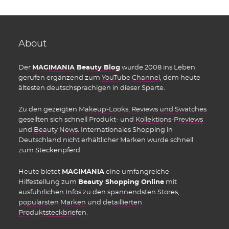
About
Der
MAGIMANIA Beauty Blog
wurde 2008 ins Leben
gerufen ergänzend zum
YouTube Channel
, dem heute
ältesten deutschsprachigen in dieser Sparte.
Zu den gezeigten
Makeup-Looks
,
Reviews und Swatches
gesellten sich schnell Produkt- und
Kollektions-Previews
und
Beauty News
. Internationales Shopping in
Deutschland nicht erhältlicher Marken wurde schnell
zum Steckenpferd.
Heute bietet
MAGIMANIA
eine umfangreiche
Hilfestellung zum
Beauty Shopping Online
mit
ausführlichen Infos zu den
spannendsten Stores
,
populärsten Marken
und
detaillierten
Produktsteckbriefen
.