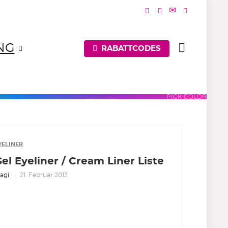
NG
RABATTCODES
UES
PURPLES
PINKS
PICK COLOR
YELINER
el Eyeliner / Cream Liner Liste
agi
21. Februar 2013