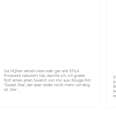
Da HQhair aktiell viele oder gar alle STILA
Produkte reduziert hat, dachte ich, ich grabe
S
flott einen alten Swatch von mir aus: Rouge Pot
z
"Sweet Pea", der aber leider nicht mehr vorrätig
B
ist. Der ...
b
er