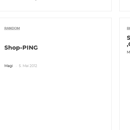
RANDOM
B
‚
Shop-PING
M
Magi
5. Mai 2012