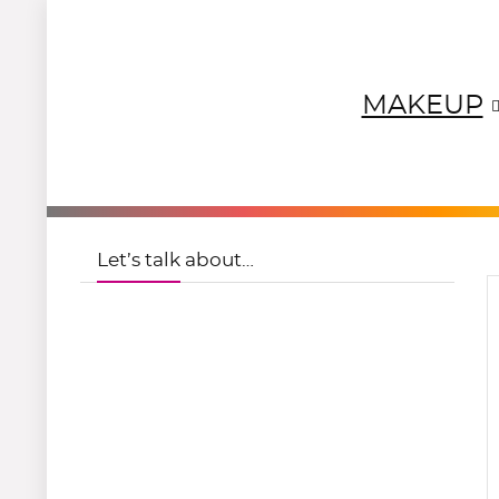
MAKEUP
NEUTRALS
REDS
OR
Let’s talk about…