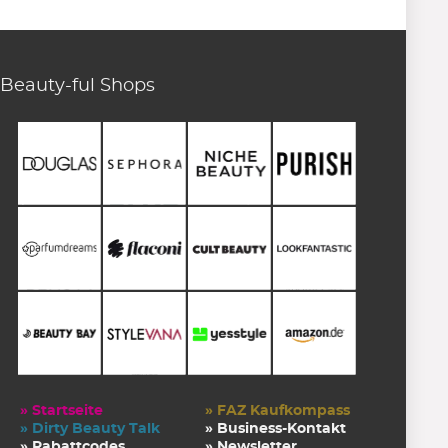
Beauty-ful Shops
» Startseite
» FAZ Kaufkompass
» Dirty Beauty Talk
» Business-Kontakt
» Rabattcodes
» Newsletter