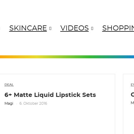
SKINCARE
VIDEOS
SHOPPI
ANGES
YELLOWS
GREENS
BL
DEAL
E
G
6+ Matte Liquid Lipstick Sets
M
Magi
6. Oktober 2016