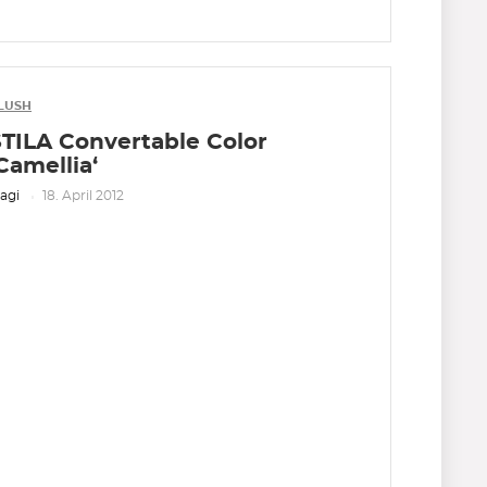
LUSH
STILA Convertable Color
Camellia‘
agi
18. April 2012