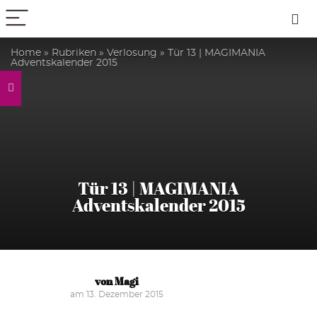
PICK COLOR
Home
»
Rubriken
»
Verlosung
»
Tür 13 | MAGIMANIA
Adventskalender 2015
Tür 13 | MAGIMANIA
Adventskalender 2015
von Magi
am 13. Dezember 2015