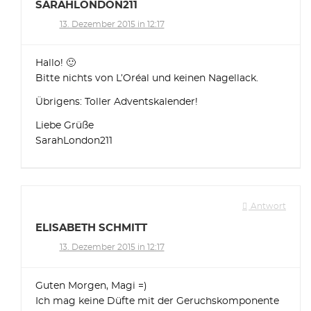
SARAHLONDON211
13. Dezember 2015 in 12:17
Hallo! 🙂
Bitte nichts von L’Oréal und keinen Nagellack.
Übrigens: Toller Adventskalender!
Liebe Grüße
SarahLondon211
Antwort
ELISABETH SCHMITT
13. Dezember 2015 in 12:17
Guten Morgen, Magi =)
Ich mag keine Düfte mit der Geruchskomponente