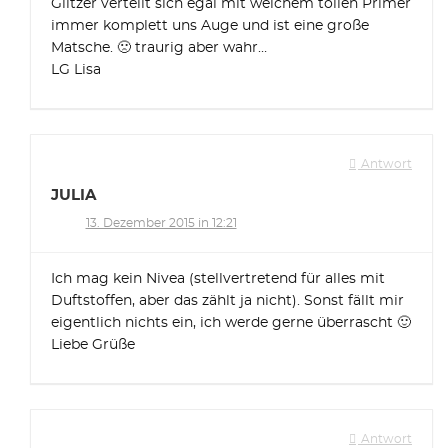
Glitzer verteilt sich egal mit welchem tollen Primer
immer komplett uns Auge und ist eine große
Matsche. 🙁 traurig aber wahr…
LG Lisa
Antwort
JULIA
13. Dezember 2015 in 12:21
Ich mag kein Nivea (stellvertretend für alles mit
Duftstoffen, aber das zählt ja nicht). Sonst fällt mir
eigentlich nichts ein, ich werde gerne überrascht 🙂
Liebe Grüße
Antwort