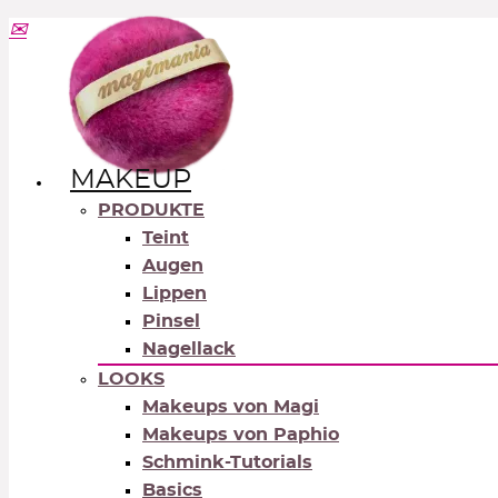
MAKEUP
PRODUKTE
Teint
Augen
Lippen
Pinsel
Nagellack
LOOKS
Makeups von Magi
Makeups von Paphio
Schmink-Tutorials
Basics