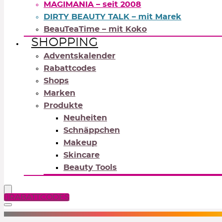
MAGIMANIA – seit 2008
DIRTY BEAUTY TALK – mit Marek
BeauTeaTime – mit Koko
SHOPPING
Adventskalender
Rabattcodes
Shops
Marken
Produkte
Neuheiten
Schnäppchen
Makeup
Skincare
Beauty Tools
RABATTCODES
NEUTRALS
REDS
OR