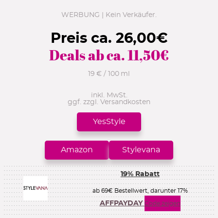
WERBUNG | Kein Verkäufer.
Preis ca.
26,00
€
Deals ab ca.
11,50
€
19 € / 100 ml
inkl. MwSt.
ggf. zzgl. Versandkosten
YesStyle
Amazon
Stylevana
19% Rabatt
ab 69€ Bestellwert, darunter 17%
AFFPAYDAY
Code zeigen