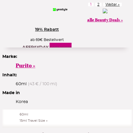
1
2
Weiter »
alle Beauty Deals »
19% Rabatt
ab 69€ Bestellwert
AFFPAYDAY
Code zeigen
Marke:
Purito »
20% Rabatt
Inhalt:
60ml
(43 € / 100 ml)
für Neukunden
AFFWELCOME
Code zeigen
Made in
Korea
60ml
15% Rabatt
15ml Travel Size »
auf 1. Bestellung ab 39€ mit Kundenkonto