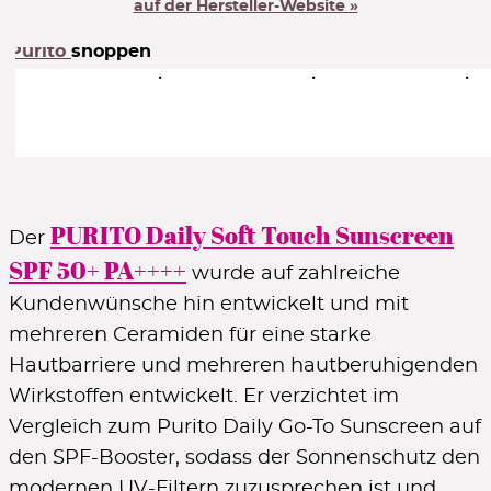
auf der Hersteller-Website »
AUG15NEW
Code zeigen
Purito
shoppen
5% Rabatt
auf reduzierte Produkte
5MANIA
Code zeigen
PURITO Daily Soft Touch Sunscreen
Der
SPF 50+ PA++++
wurde auf zahlreiche
20% Rabatt
Kundenwünsche hin entwickelt und mit
für Neukunden
mehreren Ceramiden für eine starke
NEW20
Code zeigen
Hautbarriere und mehreren hautberuhigenden
Wirkstoffen entwickelt. Er verzichtet im
Vergleich zum Purito Daily Go-To Sunscreen auf
15% Rabatt
den SPF-Booster, sodass der Sonnenschutz den
im 1. Newsletter
modernen UV-Filtern zuzusprechen ist und