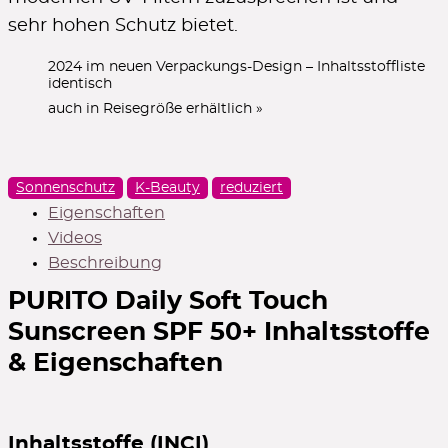
ZUR ANMELDUNG
sehr hohen Schutz bietet.
2024 im neuen Verpackungs-Design – Inhaltsstoffliste
identisch
5€ Rabatt
auch in Reisegröße erhältlich »
im 1. Newsletter ab 50€ Bestellwert
ZUR ANMELDUNG
Sonnenschutz
K-Beauty
reduziert
Eigenschaften
Videos
10% Rabatt
Beschreibung
im 1. Newsletter
PURITO Daily Soft Touch
ZUR ANMELDUNG
Sunscreen SPF 50+
Inhaltsstoffe
& Eigenschaften
10% Rabatt
für Neukunden ab 30€ Bestellwert
Inhaltsstoffe (INCI)