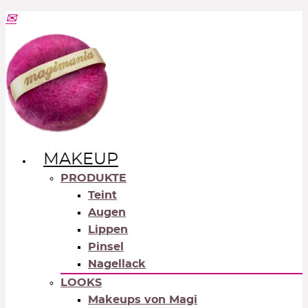
MAKEUP
PRODUKTE
Teint
Augen
Lippen
Pinsel
Nagellack
LOOKS
Makeups von Magi