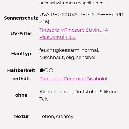
oder schwimmen re-applizieren.
UVA-PF ≥ 50
UVA-PF ≥ 15
PA++++ (PPD
Sonnenschutz
≥ 16)
Tinosorb M
Tinosorb S
Uvinul A
UV-Filter
Plus
Uvinul T150
feuchtigkeitsarm, normal,
Hauttyp
Mischhaut, ölig, sensibel
Haltbarkeit
⚫⚪⚪
enthält
Panthenol
Ceramide
Bisabolol
Alcohol denat., Duftstoffe, Silikone,
ohne
Talc
Textur
Lotion, creamy