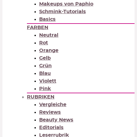
Makeups von Paphio
Schmink-Tutorials
Basics
FARBEN
Neutral
Rot
Orange
Gelb
Grün
Blau
Violett
Pink
RUBRIKEN
Vergleiche
Reviews
Beauty News
Editorials
Leserrubrik