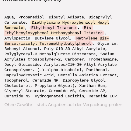
YESSTYLE
Code zeigen
Aqua, Propanediol, Dibutyl Adipate, Dicaprylyl
Carbonate,
Diethylamino Hydroxybenzoyl Hexyl
Benzoate
,
Ethylhexyl Triazone
,
Bis-
21% Rabatt
Ethylhexyloxyphenol Methoxyphenyl Triazine
,
Amylopectin, Butylene Glycol,
Methylene Bis-
im 1. Newsletter
Benzotriazolyl Tetramethylbutylphenol
, Glycerin,
Behenyl Alcohol, Poly C10-30 Alkyl Acrylate,
ZUR ANMELDUNG
Polyglyceryl-3 Methylglucose Distearate, Sodium
Acrylates Crosspolymer-2, Carbomer, Tromethamine,
Decyl Glucoside, Acrylates/C10-30 Alkyl Acrylate
Crosspolymer, (-)-alpha-bisabolol, Panthenol,
Caprylhydroxamic Acid, Centella Asiatica Extract,
10% Rabatt
Tocopherol, Ceramide NP, Dipropylene Glycol,
ab $60 Bestellwert
Cholesterol, Propylene Glycol), Xanthan Gum,
Glyceryl Stearate, Ceramide AS, Ceramide AP,
GOLD60
Code zeigen
Ceramide NS, Hydrogenated Lecithin, Ceramide EOP.
Ohne Gewähr – stets Angaben auf der Verpackung prüfen.