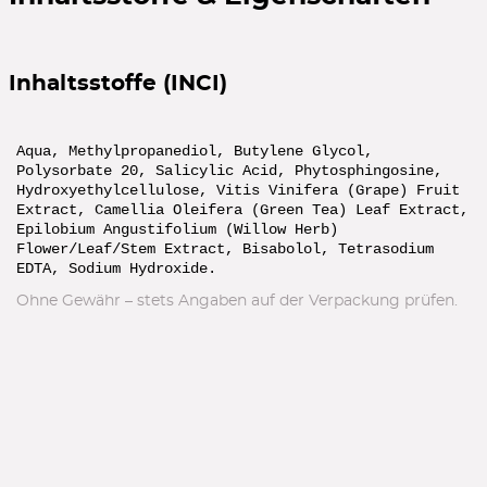
Goodies gratis
zu ausgewählten marken
Inhaltsstoffe (INCI)
ZUR ÜBERSICHT
Aqua, Methylpropanediol, Butylene Glycol,
Polysorbate 20, Salicylic Acid, Phytosphingosine,
AMAZON Beauty Deals
Hydroxyethylcellulose, Vitis Vinifera (Grape) Fruit
Extract, Camellia Oleifera (Green Tea) Leaf Extract,
aktuelle Beauty-Angebote
Epilobium Angustifolium (Willow Herb)
ZUR ÜBERSICHT
Flower/Leaf/Stem Extract, Bisabolol, Tetrasodium
EDTA, Sodium Hydroxide.
Ohne Gewähr – stets Angaben auf der Verpackung prüfen.
Gratiszugaben
Geschenke zu ausgewählten Marken
ZUR ÜBERSICHT