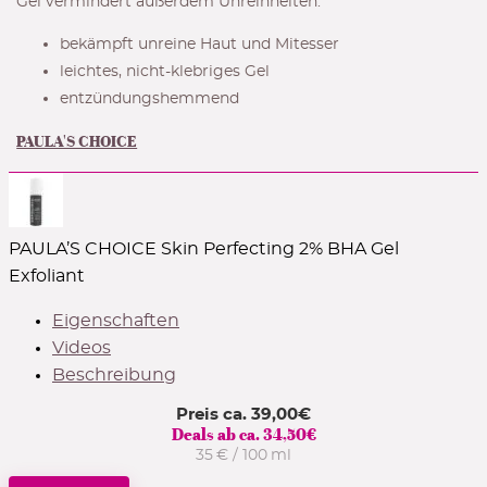
Gel vermindert außerdem Unreinheiten.
bekämpft unreine Haut und Mitesser
leichtes, nicht-klebriges Gel
entzündungshemmend
PAULA'S CHOICE
PAULA’S CHOICE Skin Perfecting 2% BHA Gel
Exfoliant
Eigenschaften
Videos
Beschreibung
Preis ca.
39,00
€
Deals ab ca.
34,50
€
35 € / 100 ml