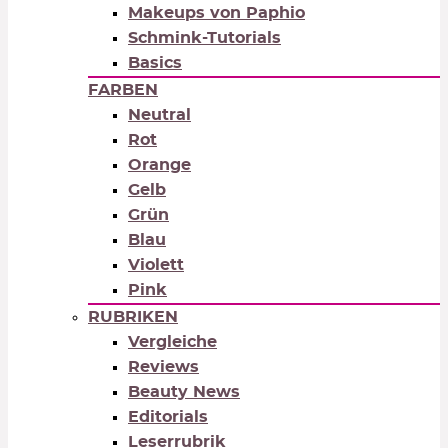
Makeups von Paphio
Schmink-Tutorials
Basics
FARBEN
Neutral
Rot
Orange
Gelb
Grün
Blau
Violett
Pink
RUBRIKEN
Vergleiche
Reviews
Beauty News
Editorials
Leserrubrik