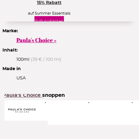
15% Rabatt
auf Summer Essentials
ZUR AUSWAHL
Marke:
Paula's Choice »
15% Rabatt
Inhalt:
100ml
(39 € / 100 ml)
auf 1. Bestellung ab 39€ mit Kundenkonto
AUG15NEW
Code zeigen
Made in
USA
Paula's Choice
shoppen
ab 5€ Guthaben
je 100€ Umsatz mit Kundenkonto
ZUM ACCOUNT