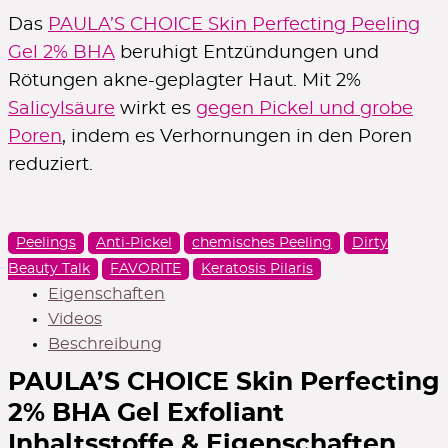
15% Rabatt
Das
PAULA’S CHOICE Skin Perfecting Peeling
im 1. Newsletter - ab 50€ Bestellwert
Gel 2% BHA
beruhigt Entzündungen und
ZUR ANMELDUNG
Rötungen akne-geplagter Haut. Mit 2%
Salicylsäure
wirkt es
gegen Pickel und grobe
Poren
, indem es Verhornungen in den Poren
5€ Rabatt
reduziert.
im 1. Newsletter ab 50€ Bestellwert
ZUR ANMELDUNG
Peelings
Anti-Pickel
chemisches Peeling
Dirty
Beauty Talk
FAVORITE
Keratosis Pilaris
Eigenschaften
5€ Rabatt
Videos
Beschreibung
im 1. Newsletter ab 25€ Bestellwert
ZUR ANMELDUNG
PAULA’S CHOICE Skin Perfecting
2% BHA Gel Exfoliant
Inhaltsstoffe & Eigenschaften