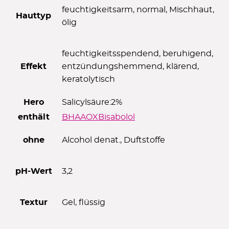
feuchtigkeitsarm, normal, Mischhaut,
Hauttyp
ölig
feuchtigkeitsspendend, beruhigend,
Effekt
entzündungshemmend, klärend,
keratolytisch
Hero
Salicylsäure:
2%
enthält
BHA
AOX
Bisabolol
ohne
Alcohol denat., Duftstoffe
pH-Wert
3,2
Textur
Gel, flüssig