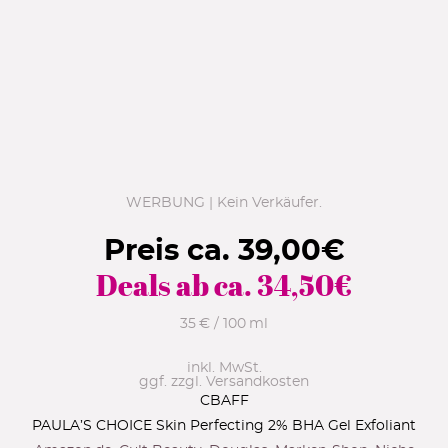
WERBUNG | Kein Verkäufer.
Preis ca.
39,00
€
Deals ab ca.
34,50
€
35 € / 100 ml
inkl. MwSt.
ggf. zzgl. Versandkosten
CBAFF
PAULA’S CHOICE Skin Perfecting 2% BHA Gel Exfoliant