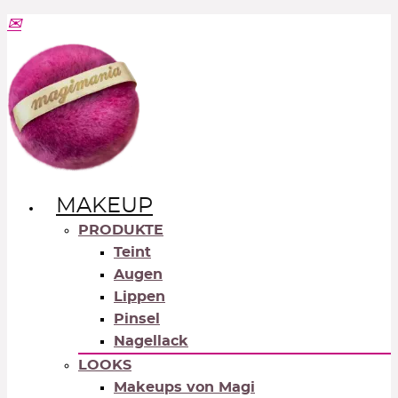
MAKEUP
PRODUKTE
Teint
Augen
Lippen
Pinsel
Nagellack
LOOKS
Makeups von Magi