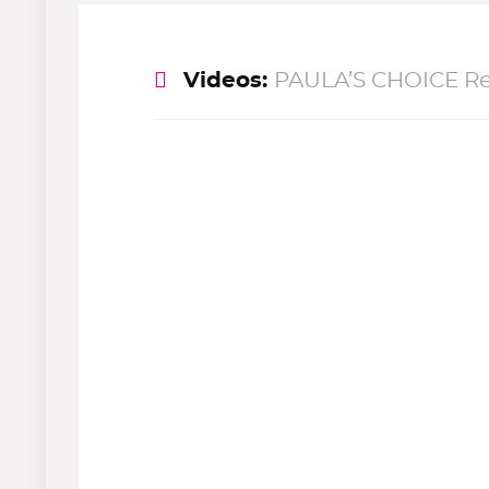
Videos:
PAULA’S CHOICE Re