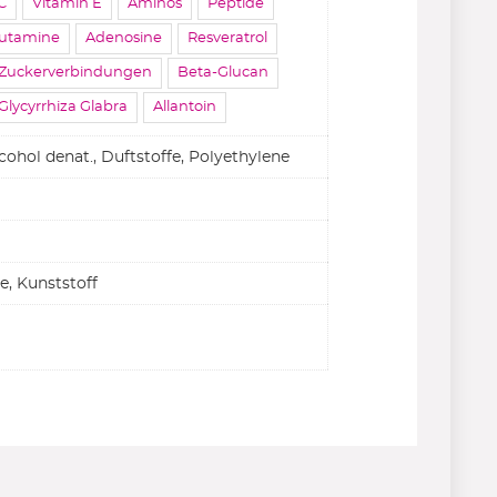
C
Vitamin E
Aminos
Peptide
lutamine
Adenosine
Resveratrol
Zuckerverbindungen
Beta-Glucan
Glycyrrhiza Glabra
Allantoin
cohol denat., Duftstoffe, Polyethylene
be, Kunststoff