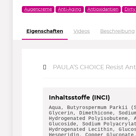
Augencreme
Anti-Aging
Antioxidantien
Dirty
Eigenschaften
Videos
Beschreibung
PAULA’S CHOICE Resist An
Inhaltsstoffe (INCI)
Aqua, Butyrospermum Parkii (
Glycerin, Dimethicone, Sodiu
Hydrogenated Polyisobutene, 
Glucoside, Sodium Polyacryla
Hydrogenated Lecithin, Gluco
Hesperidin, Copper Gluconate