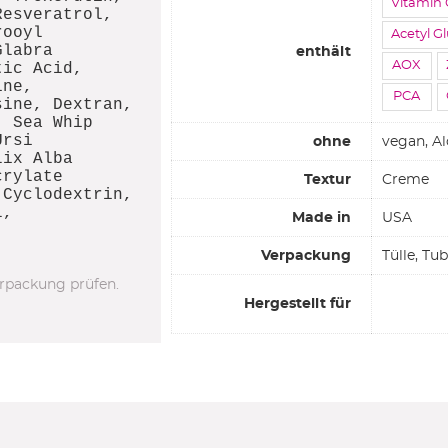
Vitamin 
Resveratrol,
rooyl
Acetyl G
Glabra
enthält
AOX
tic Acid,
ine,
PCA
sine, Dextran,
, Sea Whip
Ursi
ohne
vegan, Al
lix Alba
crylate
Textur
Creme
 Cyclodextrin,
l,
Made in
USA
,
Verpackung
Tülle, Tu
rpackung prüfen.
Hergestellt für