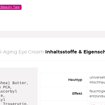
 Beauty Talk
ti-Aging Eye Cream
Inhaltsstoffe & Eigensc
universel
Hauttyp
Mischhaut
Shea) Butter,
m PCA,
Ascorbyl
feuchtig
Effekt
te,
entzündu
syl
, Troxerutin,