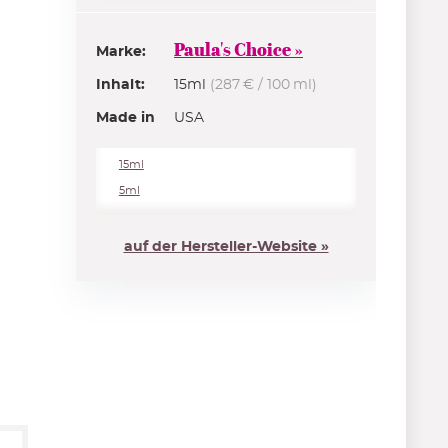
AUG15NEW
Code zeigen
Paula's Choice »
Marke:
ab 5€ Guthaben
Inhalt:
15ml
(287 € / 100 ml)
je 100€ Umsatz mit Kundenkonto
Made in
USA
ZUM ACCOUNT
15% Rabatt
15ml
5ml
im 1. Newsletter - ab 50€
Bestellwert
ZUR ANMELDUNG
auf der Hersteller-Website »
5€ Rabatt
im 1. Newsletter ab 50€
Bestellwert
ZUR ANMELDUNG
5€ Rabatt
im 1. Newsletter ab
25€ Bestellwert