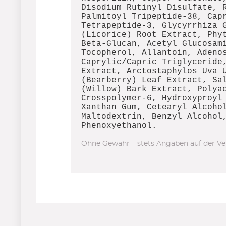
Disodium Rutinyl Disulfate, 
Palmitoyl Tripeptide-38, Cap
Tetrapeptide-3, Glycyrrhiza 
(Licorice) Root Extract, Phy
Beta-Glucan, Acetyl Glucosam
Tocopherol, Allantoin, Adeno
Caprylic/Capric Triglyceride
Extract, Arctostaphylos Uva 
(Bearberry) Leaf Extract, Sa
(Willow) Bark Extract, Polya
Crosspolymer-6, Hydroxyproyl
Xanthan Gum, Cetearyl Alcoho
Maltodextrin, Benzyl Alcohol
Phenoxyethanol.
Ohne Gewähr – stets Angaben auf der Ve