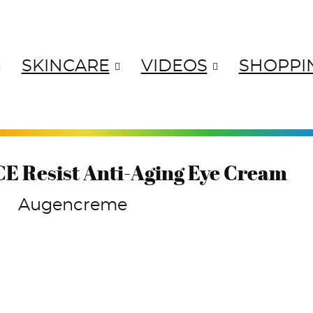
SKINCARE
VIDEOS
SHOPPI
ANGES
YELLOWS
GREENS
BL
E Resist Anti-Aging Eye Cream
Augencreme