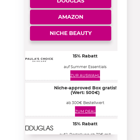
DOUGLAS
AMAZON
NICHE BEAUTY
15% Rabatt
auf Summer Essentials
ZUR AUSWAHL
Niche-approved Box gratis!
(Wert: 500€)
ab 300€ Bestellwert
ZUM DEAL
15% Rabatt
auf 1. Bestellung ab 39€ mit
Kundenkonto