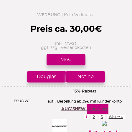
WERBUNG | Kein Verkäufer.
Preis ca.
30,00
€
inkl. MwSt.
ggf. zzgl. Versandkosten
MAC
Douglas
Notino
15% Rabatt
auf 1. Bestellung ab 39€ mit Kundenkonto
AUG15NEW
Code zeigen
1
2
3
Weiter »