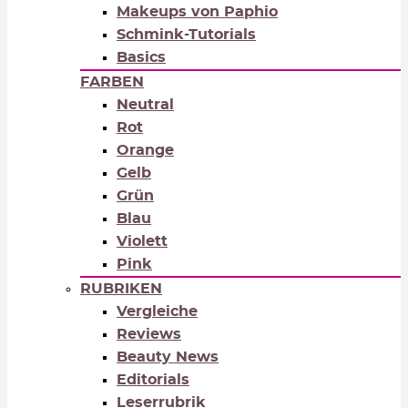
Makeups von Paphio
Schmink-Tutorials
Basics
FARBEN
Neutral
Rot
Orange
Gelb
Grün
Blau
Violett
Pink
RUBRIKEN
Vergleiche
Reviews
Beauty News
Editorials
Leserrubrik