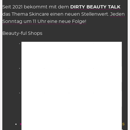
Seit 2021 bekommt mit dem
DIRTY BEAUTY TALK
das Thema Skincare einen neuen Stellenwert.
Jeden
Sonntag um 11 Uhr eine neue Folge!
Beauty-ful Shops
» Startseite
» FAZ Kaufkompass