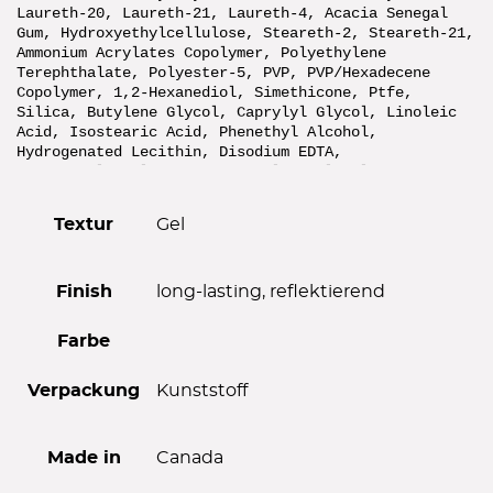
Laureth-20, Laureth-21, Laureth-4, Acacia Senegal
Gum, Hydroxyethylcellulose, Steareth-2, Steareth-21,
Ammonium Acrylates Copolymer, Polyethylene
Terephthalate, Polyester-5, PVP, PVP/Hexadecene
Copolymer, 1,2-Hexanediol, Simethicone, Ptfe,
Silica, Butylene Glycol, Caprylyl Glycol, Linoleic
Acid, Isostearic Acid, Phenethyl Alcohol,
Hydrogenated Lecithin, Disodium EDTA,
Tetrahexyldecyl Ascorbate, Chloroxylenol, Potassium
Sorbate, Sodium Dehydroacetate, Phenoxyethanol, [+/-
Mica, Titanium Dioxide (CI 77891), Iron Oxides (CI
Textur
Gel
77491), Iron Oxides (CI 77492), Iron Oxides (CI
77499), Aluminum Powder (CI 77000), Bismuth
Oxychloride (CI 77163), Black 2 (CI 77266 Nano),
Blue 1 (CI 42090), Blue 1 Lake (CI 42090), Bronze
Finish
long-lasting, reflektierend
Powder (CI 77400), Carmine (CI 75470), Chromium
Hydroxide Green (CI 77289), Chromium Oxide Greens
Farbe
(CI 77288), Copper Powder (CI 77400), Ferric
Ammonium Ferrocyanide (CI 77510), Ferric
Ferrocyanide (CI 77510), Ultramarines (CI 77007),
Verpackung
Kunststoff
Yellow 5 (CI 19140), Yellow 5 Lake (CI 19140)].
Ohne Gewähr – stets Angaben auf der Verpackung prüfen.
Made in
Canada