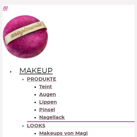
MAKEUP
PRODUKTE
Teint
Augen
Lippen
Pinsel
Nagellack
LOOKS
Makeups von Magi