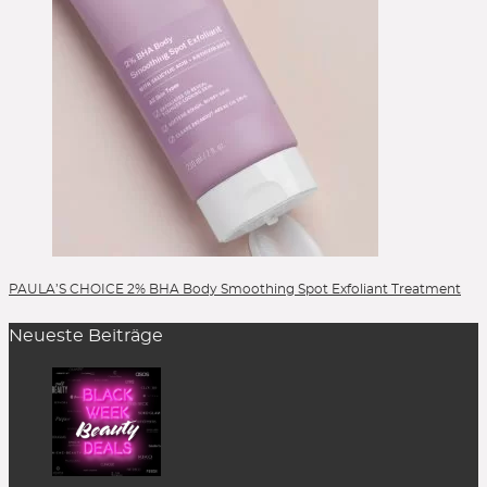
PAULA’S CHOICE 2% BHA Body Smoothing Spot Exfoliant Treatment
Neueste Beiträge