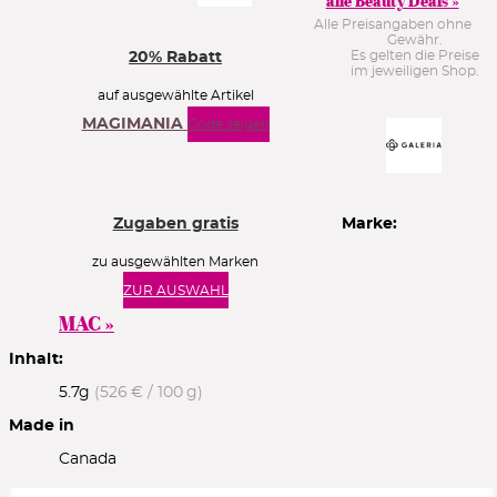
alle Beauty Deals »
Alle Preisangaben ohne
Gewähr.
Es gelten die Preise
20% Rabatt
im jeweiligen Shop.
auf ausgewählte Artikel
MAGIMANIA
Code zeigen
Zugaben gratis
Marke:
zu ausgewählten Marken
ZUR AUSWAHL
MAC »
Inhalt:
5.7g
(526 € / 100 g)
Made in
Canada