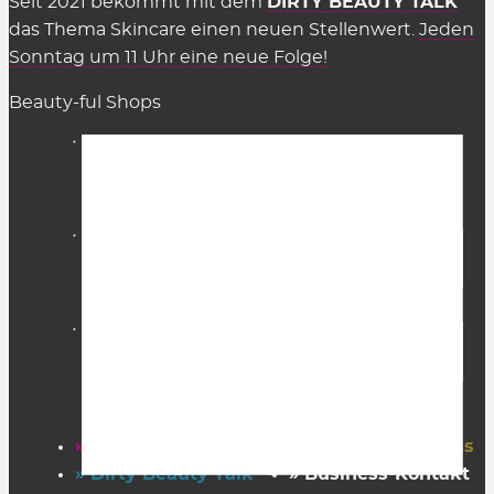
Seit 2021 bekommt mit dem
DIRTY BEAUTY TALK
das Thema Skincare einen neuen Stellenwert.
Jeden
Sonntag um 11 Uhr eine neue Folge!
Beauty-ful Shops
» Startseite
» FAZ Kaufkompass
» Dirty Beauty Talk
» Business-Kontakt