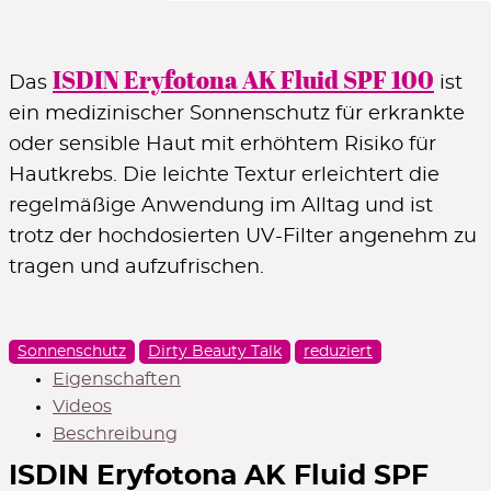
Gratiszugaben
ISDIN Eryfotona AK Fluid SPF 100
Geschenke zu ausgewählten Marken
Das
ist
ZUR ÜBERSICHT
ein medizinischer Sonnenschutz für erkrankte
oder sensible Haut mit erhöhtem Risiko für
Hautkrebs. Die leichte Textur erleichtert die
regelmäßige Anwendung im Alltag und ist
trotz der hochdosierten UV-Filter angenehm zu
tragen und aufzufrischen.
Sonnenschutz
Dirty Beauty Talk
reduziert
Eigenschaften
Videos
Beschreibung
ISDIN Eryfotona AK Fluid SPF