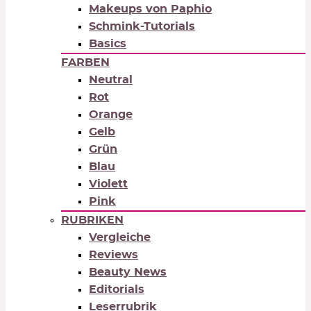
Makeups von Paphio
Schmink-Tutorials
Basics
FARBEN
Neutral
Rot
Orange
Gelb
Grün
Blau
Violett
Pink
RUBRIKEN
Vergleiche
Reviews
Beauty News
Editorials
Leserrubrik