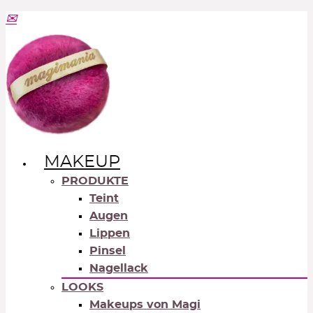
MAKEUP
PRODUKTE
Teint
Augen
Lippen
Pinsel
Nagellack
LOOKS
Makeups von Magi