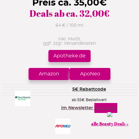
Preis ca.
35,00
€
Deals ab ca.
32,00
€
64 € / 100 ml
inkl. MwSt.
ggf. zzgl. Versandkosten
Apotheke.de
Amazon
ApoNeo
5€ Rabattcode
ab 55€ Bestellwert
im Newsletter
Code zeigen
alle Beauty Deals »