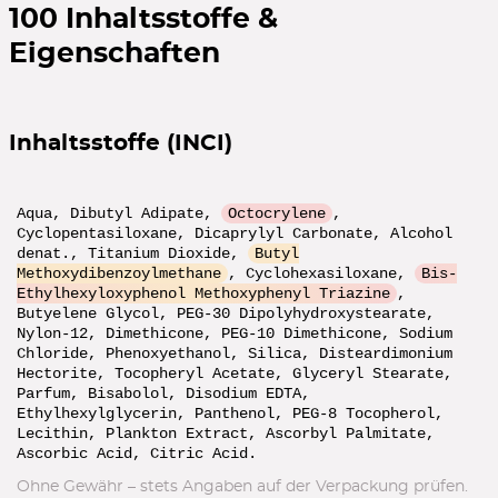
100
Inhaltsstoffe &
Eigenschaften
Inhaltsstoffe (INCI)
Aqua, Dibutyl Adipate,
Octocrylene
,
Cyclopentasiloxane, Dicaprylyl Carbonate, Alcohol
denat., Titanium Dioxide,
Butyl
Methoxydibenzoylmethane
, Cyclohexasiloxane,
Bis-
Ethylhexyloxyphenol Methoxyphenyl Triazine
,
Butyelene Glycol, PEG-30 Dipolyhydroxystearate,
Nylon-12, Dimethicone, PEG-10 Dimethicone, Sodium
Chloride, Phenoxyethanol, Silica, Disteardimonium
Hectorite, Tocopheryl Acetate, Glyceryl Stearate,
Parfum, Bisabolol, Disodium EDTA,
Ethylhexylglycerin, Panthenol, PEG-8 Tocopherol,
Lecithin, Plankton Extract, Ascorbyl Palmitate,
Ascorbic Acid, Citric Acid.
Ohne Gewähr – stets Angaben auf der Verpackung prüfen.