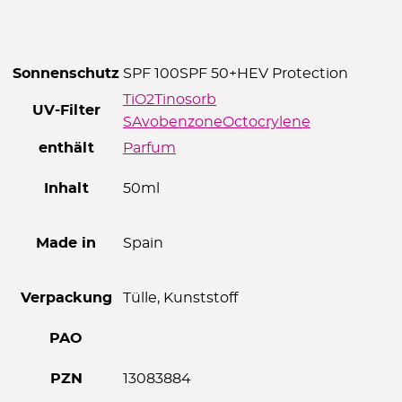
Sonnenschutz
SPF 100
SPF 50+
HEV Protection
TiO2
Tinosorb
UV-Filter
S
Avobenzone
Octocrylene
enthält
Parfum
Inhalt
50ml
Made in
Spain
Verpackung
Tülle, Kunststoff
PAO
PZN
13083884