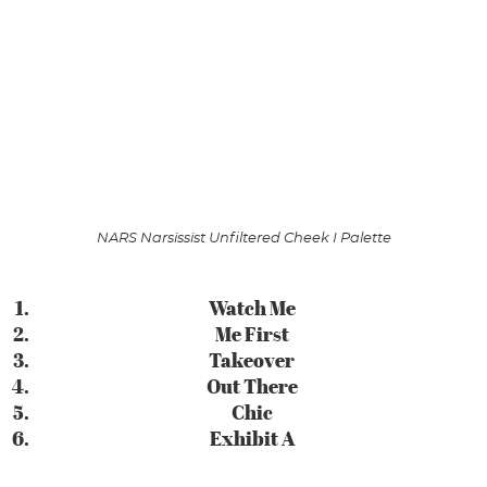
NARS Narsissist Unfiltered Cheek I Palette
Watch Me
Me First
Takeover
Out There
Chic
Exhibit A