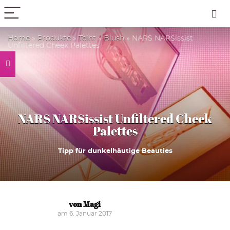
PICK COLOR
Home
»
Produkte
»
Teint
»
Blush
»
NARS NARSissist
Unfiltered Cheek Palettes
NARS NARSissist Unfiltered Cheek
Palettes
Tipp für dunkelhäutige Beauties
von Magi
am 6. Januar 2017