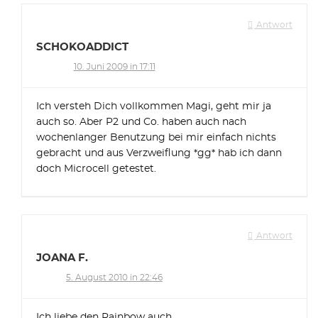
Antwort
SCHOKOADDICT
10. Juni 2009 in 17:11
Ich versteh Dich vollkommen Magi, geht mir ja
auch so. Aber P2 und Co. haben auch nach
wochenlanger Benutzung bei mir einfach nichts
gebracht und aus Verzweiflung *gg* hab ich dann
doch Microcell getestet.
Antwort
JOANA F.
5. August 2010 in 22:46
Ich liebe den Rainbow auch.