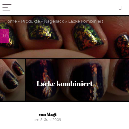
PICK COLOR
Home
»
Produkte
»
Nagellack
»
Lacke kombiniert
Lacke kombiniert
von Magi
am 8. Juni 2009