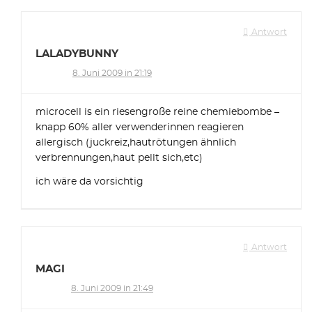
Antwort
LALADYBUNNY
8. Juni 2009 in 21:19
microcell is ein riesengroße reine chemiebombe –
knapp 60% aller verwenderinnen reagieren
allergisch (juckreiz,hautrötungen ähnlich
verbrennungen,haut pellt sich,etc)
ich wäre da vorsichtig
Antwort
MAGI
8. Juni 2009 in 21:49