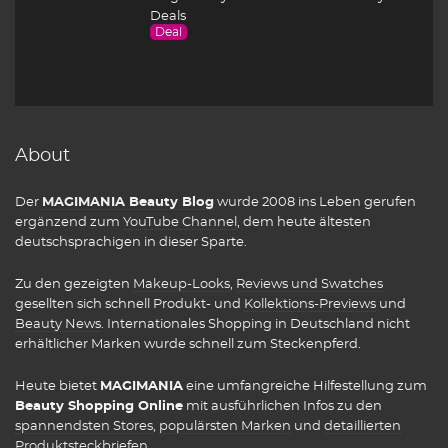
Deals
Deal
About
Der
MAGIMANIA Beauty Blog
wurde 2008 ins Leben gerufen
ergänzend zum
YouTube Channel
, dem heute ältesten
deutschsprachigen in dieser Sparte.
Zu den gezeigten
Makeup-Looks
,
Reviews und Swatches
gesellten sich schnell Produkt- und
Kollektions-Previews
und
Beauty News
. Internationales Shopping in Deutschland nicht
erhältlicher Marken wurde schnell zum Steckenpferd.
Heute bietet
MAGIMANIA
eine umfangreiche Hilfestellung zum
Beauty Shopping Online
mit ausführlichen Infos zu den
spannendsten Stores
,
populärsten Marken
und
detaillierten
Produktsteckbriefen
.