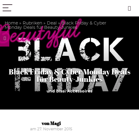
PICK COLOR
Home
»
Rubriken
»
Deal
»
Black Friday & Cyber
Monday Deals für Beauty-Junkies
Black Friday & Cyber Monday Deals
für Beauty-Junkies
und bissi Accessoires
von Magi
am 27. November 2015