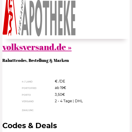
volksversand.de »
Rabattcodes, Bestellung & Marken
€ /
DE
¤ / LAND
ab 19€
PORTOFREI
3,50€
PORTO
2 - 4 Tage | DHL
VERSAND
ZAHLUNG
Codes & Deals