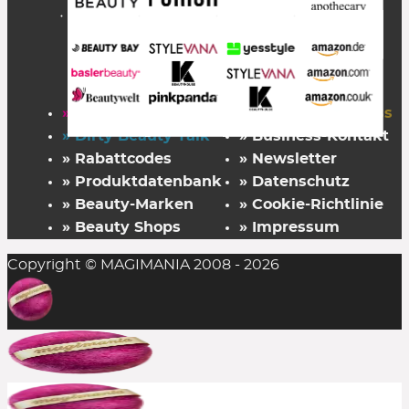
» Startseite
» FAZ Kaufkompass
» Dirty Beauty Talk
» Business-Kontakt
» Rabattcodes
» Newsletter
» Produktdatenbank
» Datenschutz
» Beauty-Marken
» Cookie-Richtlinie
» Beauty Shops
» Impressum
Copyright © MAGIMANIA 2008 - 2026