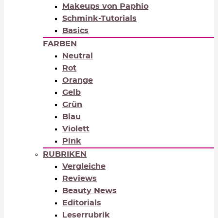
Makeups von Paphio
Schmink-Tutorials
Basics
FARBEN
Neutral
Rot
Orange
Gelb
Grün
Blau
Violett
Pink
RUBRIKEN
Vergleiche
Reviews
Beauty News
Editorials
Leserrubrik