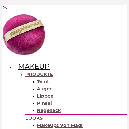
MAKEUP
PRODUKTE
Teint
Augen
Lippen
Pinsel
Nagellack
LOOKS
Makeups von Magi