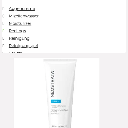
Augencreme
Mizellenwasser
Moisturizer
Peelings
Reinigung
Reinigungsgel
Serum
Sonnenschutz
Treatment
Alle Kategorien