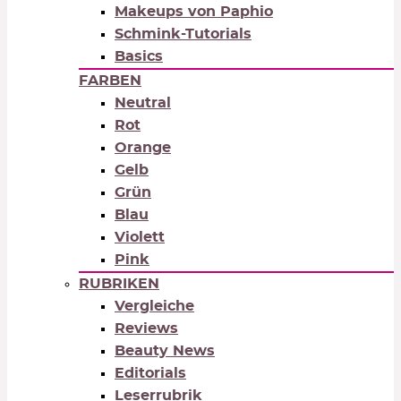
Makeups von Paphio
Schmink-Tutorials
Basics
FARBEN
Neutral
Rot
Orange
Gelb
Grün
Blau
Violett
Pink
RUBRIKEN
Vergleiche
Reviews
Beauty News
Editorials
Leserrubrik