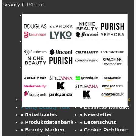
Beauty-ful Shops
» Startseite
» FAZ Kaufkompass
» Dirty Beauty Talk
» Business-Kontakt
» Rabattcodes
» Newsletter
» Produktdatenbank
» Datenschutz
» Beauty-Marken
» Cookie-Richtlinie