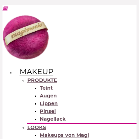
MAKEUP
PRODUKTE
Teint
Augen
Lippen
Pinsel
Nagellack
LOOKS
Makeups von Magi