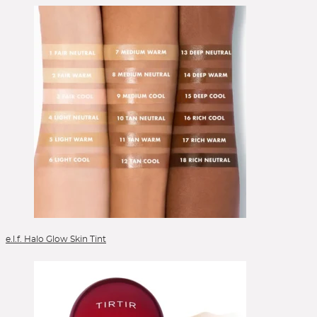
Liquid Foundation
Liquid Lipstick
Mascara
Mizellenwasser
Moisturizer
Peelings
Powder Blush
Reinigung
Reinigungsgel
Serum
Setting Spray
Sonnenschutz
Toner
e.l.f. Halo Glow Skin Tint
Treatment
Alle Kategorien