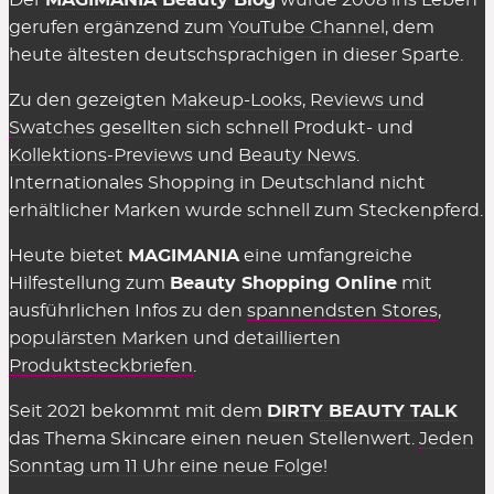
Der
MAGIMANIA Beauty Blog
wurde 2008 ins Leben
gerufen ergänzend zum
YouTube Channel
, dem
heute ältesten deutschsprachigen in dieser Sparte.
Zu den gezeigten
Makeup-Looks
,
Reviews und
Swatches
gesellten sich schnell Produkt- und
Kollektions-Previews
und
Beauty News
.
Internationales Shopping in Deutschland nicht
erhältlicher Marken wurde schnell zum Steckenpferd.
Heute bietet
MAGIMANIA
eine umfangreiche
Hilfestellung zum
Beauty Shopping Online
mit
ausführlichen Infos zu den
spannendsten Stores
,
populärsten Marken
und
detaillierten
Produktsteckbriefen
.
Seit 2021 bekommt mit dem
DIRTY BEAUTY TALK
das Thema Skincare einen neuen Stellenwert.
Jeden
Sonntag um 11 Uhr eine neue Folge!