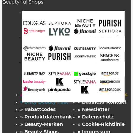
Beauty-ful Shops
» Startseite
» FAZ Kaufkompass
» Dirty Beauty Talk
» Business-Kontakt
» Rabattcodes
» Newsletter
» Produktdatenbank
» Datenschutz
» Beauty-Marken
» Cookie-Richtlinie
» Beauty Shops
» Impressum