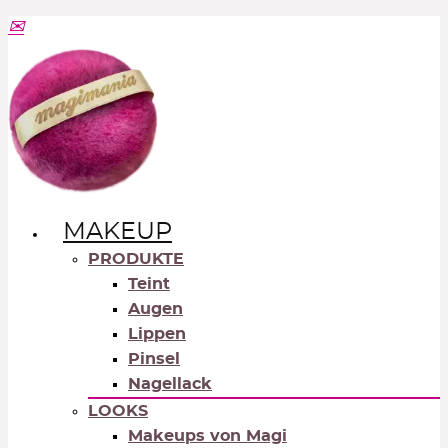
MAKEUP
PRODUKTE
Teint
Augen
Lippen
Pinsel
Nagellack
LOOKS
Makeups von Magi