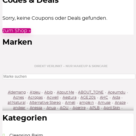
Codes & Deals
Sorry, keine Coupons oder Deals gefunden.
zum Shop »
Marken
DIREKT VERLINKT – NUR MAKEUP & SKINCARE
A'demang
A'pieu
Abib
About Me
ABOUT_TONE
Aceumdu
Acnes
Acropas
Acwell
Aestura
AGE 20's
AHC
Aida
all Natural
Alternative Stereo
Ameli
ample:n
Amuse
Anaze
andear
Anessa
Anua
AOU
Aperire
APLB
April Skin
Arencia
Ariul
Arocell
Aromatica
Arztin
asolution
athe
Kategorien
Atopalm
Atrue
Axis-Y
B-Project
B.READY
Badskin
Bandi
Banila Co
BBIA
Beauty Leader
Beauty of Joseon
beiskin
belif
Belprimo
Benton
Bepanthol
beplain
bewants
Beyond
Biodance
Bioheal BOH
Blanc Nature
Blithe
BLIV:U
Cleansing Balm