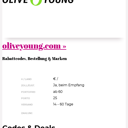
oliveyoung.com »
Rabattcodes, Bestellung & Marken
€ /
¤ / LAND
Ja, beim Empfang
ZOLL/EUST.
ab 60
PORTOFREI
25
PORTO
14 - 60 Tage
VERSAND
ZAHLUNG