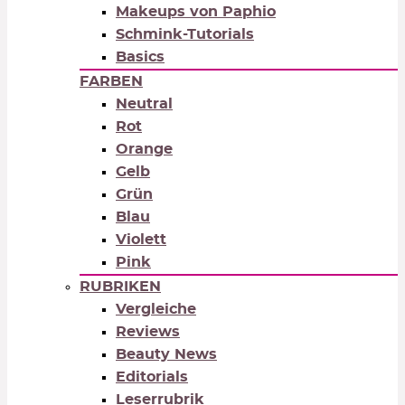
Makeups von Paphio
Schmink-Tutorials
Basics
FARBEN
Neutral
Rot
Orange
Gelb
Grün
Blau
Violett
Pink
RUBRIKEN
Vergleiche
Reviews
Beauty News
Editorials
Leserrubrik