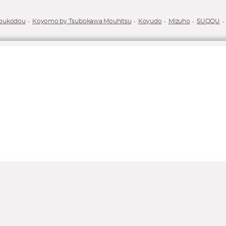
oukodou
Koyomo by Tsubokawa Mouhitsu
Koyudo
Mizuho
SUQQU