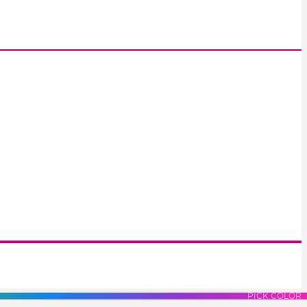
S
LUES
PURPLES
PINK
PICK COLOR