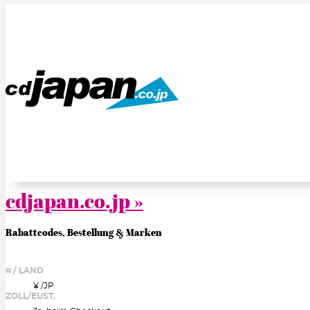
cdjapan.co.jp »
Rabattcodes, Bestellung & Marken
¤ / LAND
¥ /
JP
ZOLL/EUST.