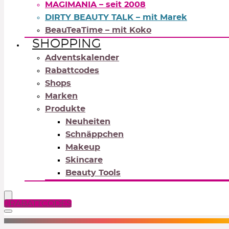
MAGIMANIA – seit 2008
DIRTY BEAUTY TALK – mit Marek
BeauTeaTime – mit Koko
SHOPPING
Adventskalender
Rabattcodes
Shops
Marken
Produkte
Neuheiten
Schnäppchen
Makeup
Skincare
Beauty Tools
RABATTCODES
NEUTRALS
REDS
OR