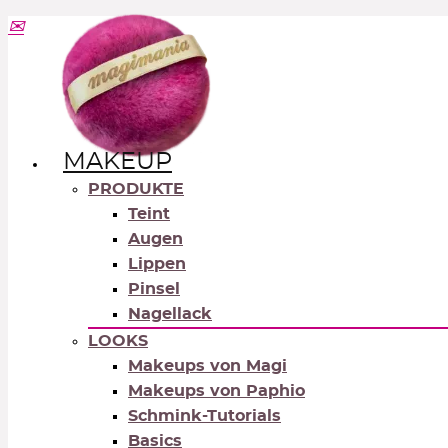
MAKEUP
PRODUKTE
Teint
Augen
Lippen
Pinsel
Nagellack
LOOKS
Makeups von Magi
Makeups von Paphio
Schmink-Tutorials
Basics