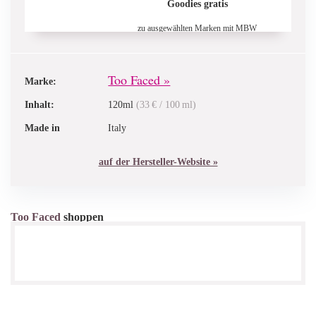
Goodies gratis
zu ausgewählten Marken mit MBW
ZUR AUSWAHL
Too Faced »
25% Rabatt
Marke:
auf ausgewählte Artikel
Inhalt:
120ml
(33 € / 100 ml)
PREMIUM
Code zeigen
Made in
Italy
10% auf Lieblingsmarke
auf der Hersteller-Website »
für UNLIMITED-Kunden (kostenlos)
ZUR AUSWAHL
Too Faced
shoppen
20% Rabatt
ab 70€ Bestellwert, 10% ab 60€
SAVINGS
Code zeigen