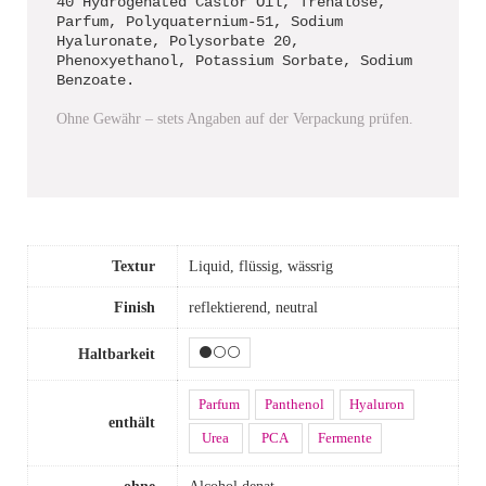
40 Hydrogenated Castor Oil, Trehalose,
Parfum, Polyquaternium-51, Sodium
Hyaluronate, Polysorbate 20,
Phenoxyethanol, Potassium Sorbate, Sodium
Benzoate.
Ohne Gewähr – stets Angaben auf der Verpackung prüfen.
Textur
Liquid, flüssig, wässrig
Finish
reflektierend, neutral
⚫⚪⚪
Haltbarkeit
Parfum
Panthenol
Hyaluron
enthält
Urea
PCA
Fermente
ohne
Alcohol denat.