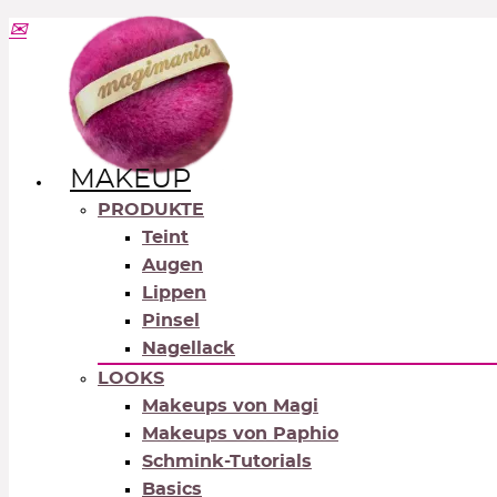
MAKEUP
PRODUKTE
Teint
Augen
Lippen
Pinsel
Nagellack
LOOKS
Makeups von Magi
Makeups von Paphio
Schmink-Tutorials
Basics