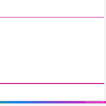
S
LUES
PURPLES
PINK
PICK COLOR