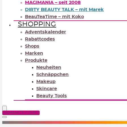
MAGIMANIA – seit 2008
DIRTY BEAUTY TALK – mit Marek
BeauTeaTime – mit Koko
SHOPPING
Adventskalender
Rabattcodes
Shops
Marken
Produkte
Neuheiten
Schnäppchen
Makeup
Skincare
Beauty Tools
RABATTCODES
NEUTRALS
REDS
OR