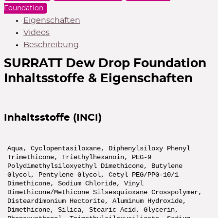
Foundation
Geschenke zu ausgewählten Marken
Eigenschaften
ZUR ÜBERSICHT
Videos
Beschreibung
SURRATT Dew Drop Foundation
Goodies gratis
Inhaltsstoffe & Eigenschaften
zu ausgewählten Marken
ZUR ÜBERSICHT
Inhaltsstoffe (INCI)
Aqua, Cyclopentasiloxane, Diphenylsiloxy Phenyl
Trimethicone, Triethylhexanoin, PEG-9
Polydimethylsiloxyethyl Dimethicone, Butylene
Glycol, Pentylene Glycol, Cetyl PEG/PPG-10/1
Dimethicone, Sodium Chloride, Vinyl
Dimethicone/Methicone Silsesquioxane Crosspolymer,
Disteardimonium Hectorite, Aluminum Hydroxide,
Dimethicone, Silica, Stearic Acid, Glycerin,