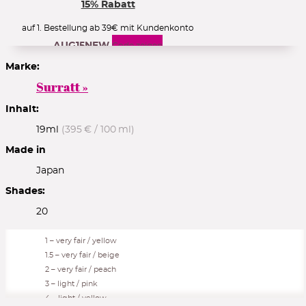
15% Rabatt
auf 1. Bestellung ab 39€ mit Kundenkonto
AUG15NEW
Code zeigen
Marke:
Surratt »
Inhalt:
im 1. Newsletter
19ml
(395 € / 100 ml)
REVWELCOME10
Code zeigen
Made in
Japan
Shades:
15% Rabatt
20
auf die erste Bestellung
FIRST15
Code zeigen
1 – very fair / yellow
1.5 – very fair / beige
2 – very fair / peach
3 – light / pink
ab 5€ Guthaben
4 – light / yellow