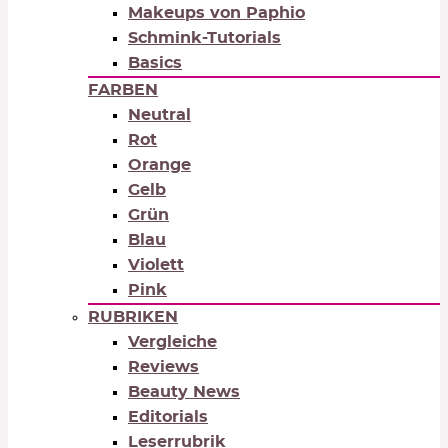
Makeups von Paphio
Schmink-Tutorials
Basics
FARBEN
Neutral
Rot
Orange
Gelb
Grün
Blau
Violett
Pink
RUBRIKEN
Vergleiche
Reviews
Beauty News
Editorials
Leserrubrik