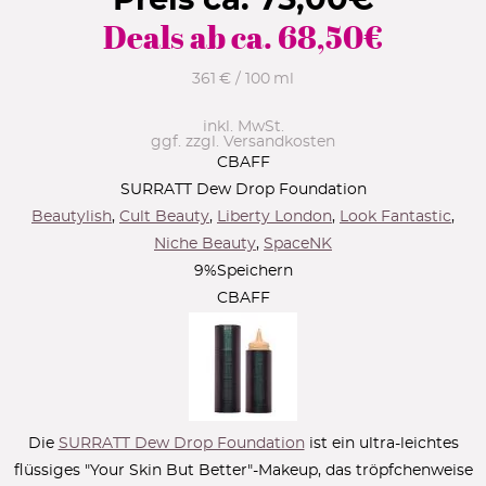
Preis ca.
75,00
€
Deals ab ca.
68,50
€
361 € / 100 ml
inkl. MwSt.
ggf. zzgl. Versandkosten
CBAFF
SURRATT Dew Drop Foundation
Beautylish
,
Cult Beauty
,
Liberty London
,
Look Fantastic
,
Niche Beauty
,
SpaceNK
9
%
Speichern
CBAFF
Die
SURRATT Dew Drop Foundation
ist ein ultra-leichtes
flüssiges "Your Skin But Better"-Makeup, das tröpfchenweise