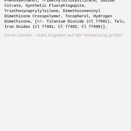
Phenoxyethanol, Trimethylsiloxysilicate, Sodium
Citrate, Synthetic Fluorphlogopite,
Triethoxycaprylylsilane, Dimethiconeninyl
Dimethicone Crosspolymer, Tocopherol, Hydrogen
Dimethicone, [+/- Titanium Dioxide (Cl 77891), Talc,
Iron Oxides (Cl 77491, Cl 77492, Cl 77499)].
Ohne Gewähr – stets Angaben auf der Verpackung prüfen.