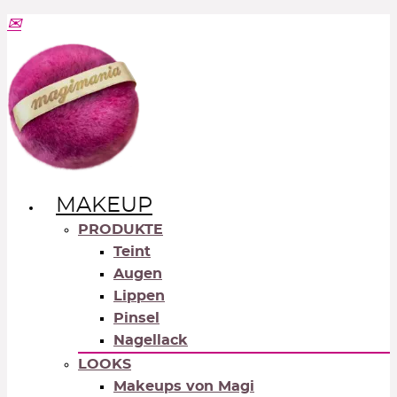
MAKEUP
PRODUKTE
Teint
Augen
Lippen
Pinsel
Nagellack
LOOKS
Makeups von Magi