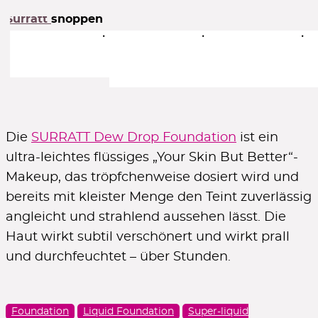
5 – light medium / yellow
je 100€ Umsatz mit Kundenkonto
Surratt
shoppen
6 – medium / pink
ZUM ACCOUNT
6.5 – medium / beige
7 – deep medium / pink
8 – medium / yellow
9 – golden tan
15% Rabatt
10 – golden deep tan
11 – caramel / golden ochre
im 1. Newsletter - ab 50€ Bestellwert
12 – honey / golden ochre
Die
SURRATT Dew Drop Foundation
ist ein
ZUR ANMELDUNG
13 – amber / golden
ultra-leichtes flüssiges „Your Skin But Better“-
14 – bronze / golden
15 – medium bronze / crimson
Makeup, das tröpfchenweise dosiert wird und
16 – warm brown / neutral
bereits mit kleister Menge den Teint zuverlässig
17 – rich brown / yellow
Goodies gratis
angleicht und strahlend aussehen lässt. Die
18 – deep chocolate / neutral
zu ausgewählten marken
Haut wirkt subtil verschönert und wirkt prall
ZUR ÜBERSICHT
und durchfeuchtet – über Stunden.
Gratiszugaben
Foundation
Liquid Foundation
Super-liquid