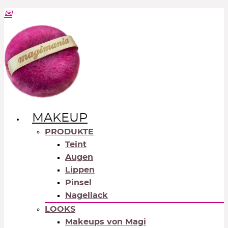
MAKEUP
PRODUKTE
Teint
Augen
Lippen
Pinsel
Nagellack
LOOKS
Makeups von Magi