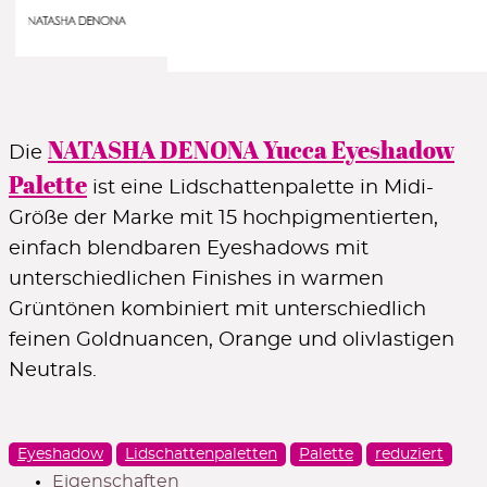
Valley 485CM – Hazelnut brown / matte
Citrine 486CM – Medium mustard yellow / matte
Ray 487M – Yellow gold / metallic
Flax 488CM – Dark brown / matte
Fushi 489CP – Light tangerine / matte
Makia 490SF – Medium golden olive / metallic
NATASHA DENONA Yucca Eyeshadow
Ixia 491CM – Burnt caramel / matte
Die
Willow 492CM – Medium dark teal green / matte
Palette
ist eine Lidschattenpalette in Midi-
Größe der Marke mit 15 hochpigmentierten,
einfach blendbaren Eyeshadows mit
unterschiedlichen Finishes in warmen
Grüntönen kombiniert mit unterschiedlich
feinen Goldnuancen, Orange und olivlastigen
Neutrals.
Eyeshadow
Lidschattenpaletten
Palette
reduziert
Eigenschaften