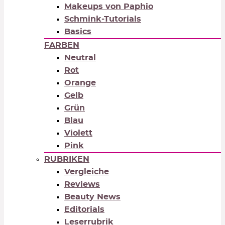
Makeups von Paphio
Schmink-Tutorials
Basics
FARBEN
Neutral
Rot
Orange
Gelb
Grün
Blau
Violett
Pink
RUBRIKEN
Vergleiche
Reviews
Beauty News
Editorials
Leserrubrik