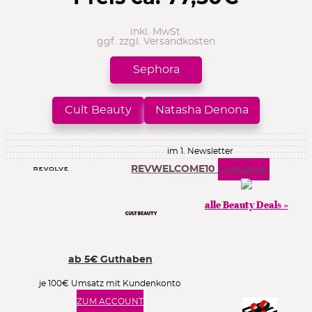
inkl. MwSt.
ggf. zzgl. Versandkosten
Sephora
Cult Beauty
Natasha Denona
im 1. Newsletter
REVWELCOME10
Code zeigen
alle Beauty Deals »
ab 5€ Guthaben
je 100€ Umsatz mit Kundenkonto
ZUM ACCOUNT