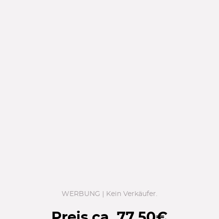
WERBUNG | Kein Verkäufer.
Preis ca.
77,50
€