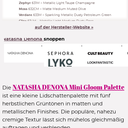
Zephyr
631M – Metallic Light Taupe Champagne
Moss
632CM – Matte Medium Muted Olive
Verdant
633M – Sparkling Metallic Dusty Petroleum Green
10% auf Lieblingsmarke
Glint
634M – Metallic Light-Medium Dusty Rose
auf der Hersteller-Website »
für UNLIMITED-Kunden (kostenlos)
ZUR AUSWAHL
Natasha Denona
shoppen
NATASHA DENONA Mini Gloom Palette
Die
ist eine kleine Lidschattenpalette mit fünf
herbstlichen Grüntönen in matten und
metallischen Finishes. Die populäre, nahezu
cremige Textur lässt sich mühelos gleichmäßig
auftragen und verblenden.