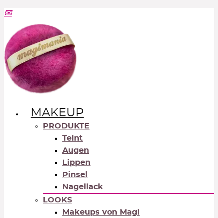
MAKEUP
PRODUKTE
Teint
Augen
Lippen
Pinsel
Nagellack
LOOKS
Makeups von Magi