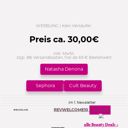
WERBUNG | Kein Verkäufer.
Preis ca.
30,00
€
inkl. MwSt.
zzgl. 8€ Versandkosten, frei ab 69 € Bestellwert
Natasha Denona
Sephora
Cult Beauty
im 1. Newsletter
REVWELCOME10
Code zeigen
alle Beauty Deals »