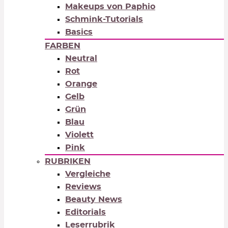
Makeups von Paphio
Schmink-Tutorials
Basics
FARBEN
Neutral
Rot
Orange
Gelb
Grün
Blau
Violett
Pink
RUBRIKEN
Vergleiche
Reviews
Beauty News
Editorials
Leserrubrik