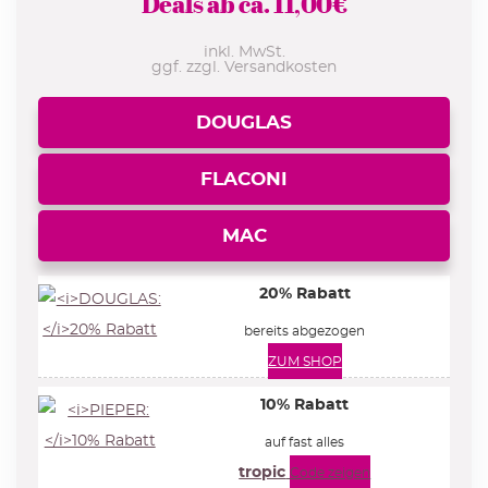
Deals ab ca.
11,00
€
inkl. MwSt.
ggf. zzgl. Versandkosten
DOUGLAS
FLACONI
MAC
20% Rabatt
bereits abgezogen
ZUM SHOP
10% Rabatt
auf fast alles
tropic
Code zeigen