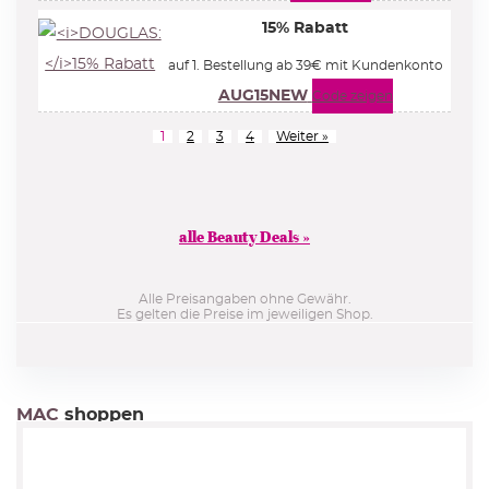
15% Rabatt
auf 1. Bestellung ab 39€ mit Kundenkonto
AUG15NEW
Code zeigen
1
2
3
4
Weiter »
alle Beauty Deals »
Alle Preisangaben ohne Gewähr.
Es gelten die Preise im jeweiligen Shop.
MAC
shoppen