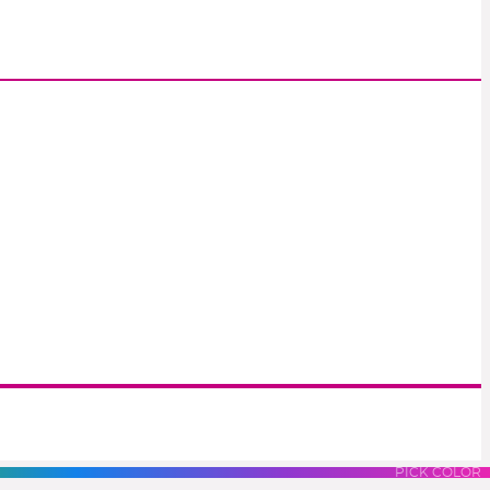
S
LUES
PURPLES
PINK
PICK COLOR