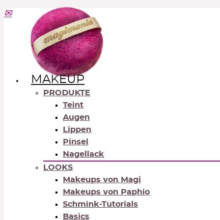
MAKEUP
PRODUKTE
Teint
Augen
Lippen
Pinsel
Nagellack
LOOKS
Makeups von Magi
Makeups von Paphio
Schmink-Tutorials
Basics