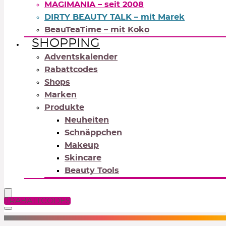
MAGIMANIA – seit 2008
DIRTY BEAUTY TALK – mit Marek
BeauTeaTime – mit Koko
SHOPPING
Adventskalender
Rabattcodes
Shops
Marken
Produkte
Neuheiten
Schnäppchen
Makeup
Skincare
Beauty Tools
RABATTCODES
NEUTRALS
REDS
OR