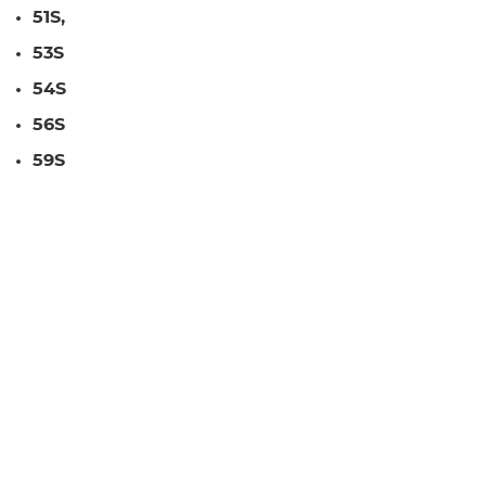
51S,
53S
54S
56S
59S