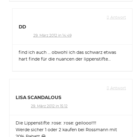
Antwort
DD
29. März 2012 in 14:49
find ich auch … obwohl ich das schwarz etwas
hart finde für die nuancen der lippenstifte…
Antwort
LISA SCANDALOUS
29. März 2012 in 15:12
Die Lippenstifte :rose: :rose: geilooo!!!!
Werde sicher 1 oder 2 kaufen bei Rossmann mit
20% Rabatt 😀