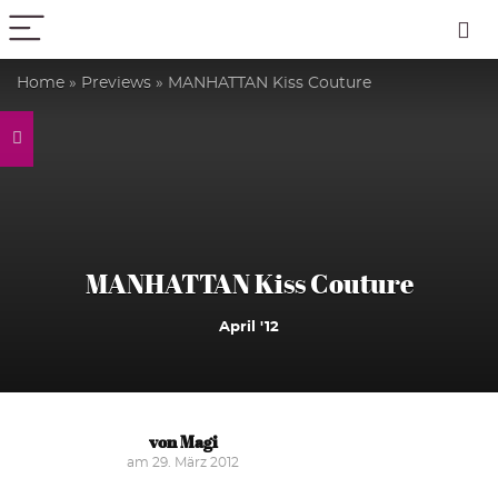
PICK COLOR
Home
»
Previews
»
MANHATTAN Kiss Couture
MANHATTAN Kiss Couture
April '12
von Magi
am 29. März 2012