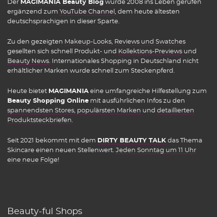
Der
MAGIMANIA Beauty Blog
wurde 2008 ins Leben gerufen
ergänzend zum
YouTube Channel
, dem heute ältesten
deutschsprachigen in dieser Sparte.
Zu den gezeigten
Makeup-Looks
,
Reviews und Swatches
gesellten sich schnell Produkt- und
Kollektions-Previews
und
Beauty News
. Internationales Shopping in Deutschland nicht
erhältlicher Marken wurde schnell zum Steckenpferd.
Heute bietet
MAGIMANIA
eine umfangreiche Hilfestellung zum
Beauty Shopping Online
mit ausführlichen Infos zu den
spannendsten Stores
,
populärsten Marken
und
detaillierten
Produktsteckbriefen
.
Seit 2021 bekommt mit dem
DIRTY BEAUTY TALK
das Thema
Skincare einen neuen Stellenwert.
Jeden Sonntag um 11 Uhr
eine neue Folge!
Beauty-ful Shops