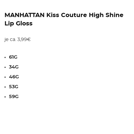
MANHATTAN Kiss Couture High Shine
Lip Gloss
je ca. 3,99€
61G
34G
46G
53G
59G