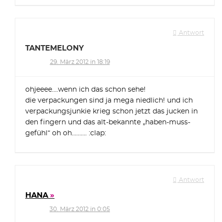
Antwort
TANTEMELONY
29. März 2012 in 18:19
ohjeeee….wenn ich das schon sehe!
die verpackungen sind ja mega niedlich! und ich
verpackungsjunkie krieg schon jetzt das jucken in
den fingern und das alt-bekannte „haben-muss-
gefühl“ oh oh………. :clap:
Antwort
HANA
30. März 2012 in 0:05