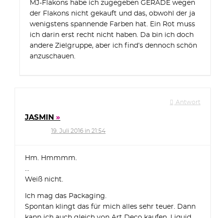
MJ-Flakons habe ich zugegeben GERADE wegen
der Flakons nicht gekauft und das, obwohl der ja
wenigstens spannende Farben hat. Ein Rot muss
ich darin erst recht nicht haben. Da bin ich doch
andere Zielgruppe, aber ich find’s dennoch schön
anzuschauen.
Antwort
JASMIN
19. Juli 2016 in 21:54
Hm. Hmmmm.
…
Weiß nicht.
Ich mag das Packaging.
Spontan klingt das für mich alles sehr teuer. Dann
kann ich auch gleich von Art Deco kaufen. Liquid