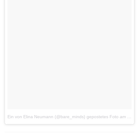
Ein von Elina Neumann (@bare_minds) gepostetes Foto
am
19. J