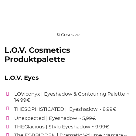
© Cosnova
L.O.V. Cosmetics
Produktpalette
L.O.V. Eyes
LOViconyx | Eyeshadow & Contouring Palette ~
14,99€
THESOPHISTICATED | Eyeshadow
~ 8,99€
Unexpected | Eyeshadow ~ 5,99€
THEGlacious | Stylo Eyeshadow ~ 9,99€
The FORBIDDEN | Dramatic Volume Mascara ~