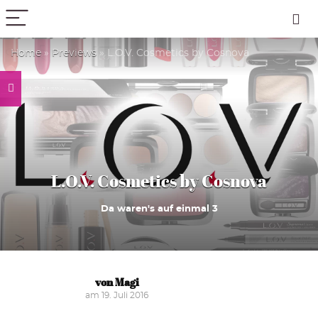
PICK COLOR
Home
»
Previews
»
L.O.V. Cosmetics by Cosnova
L.O.V. Cosmetics by Cosnova
Da waren's auf einmal 3
von Magi
am 19. Juli 2016