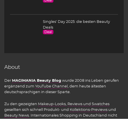
Deal
Singles’ Day 2025: die besten Beauty
Deals
Deal
About
Der
MAGIMANIA Beauty Blog
wurde 2008 ins Leben gerufen
ergänzend zum
YouTube Channel
, dem heute ältesten
deutschsprachigen in dieser Sparte.
Zu den gezeigten
Makeup-Looks
,
Reviews und Swatches
gesellten sich schnell Produkt- und
Kollektions-Previews
und
Beauty News
. Internationales Shopping in Deutschland nicht
erhältlicher Marken wurde schnell zum Steckenpferd.