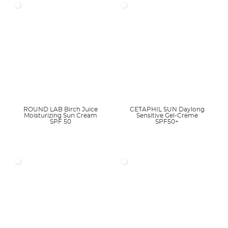
USAN:
Iscotrizinol
Alternative Tradenames:
Uvasorb HEB
(3V Sigma)
Form: hellgelbes bis beiges, kristallines Pulver
Löslichkeit: in Öl
photostabil: ja
ROUND LAB Birch Juice
CETAPHIL SUN Daylong
Moisturizing Sun Cream
Sensitive Gel-Creme
EU
USA
AUS
JP
SPF 50
SPF50+
10%
x
x
5%
zugelassene Einsatzkonzentrationen
Wikipedia
CosIng
UV-Filter-Tabelle