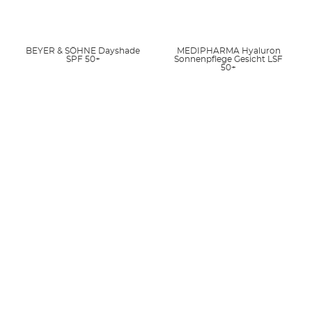
BEYER & SÖHNE Dayshade
MEDIPHARMA Hyaluron
SPF 50+
Sonnenpflege Gesicht LSF
50+
Diethylhexyl Butamido Triazone Absorptionskurve bei 5%
Einsatzkonzentration