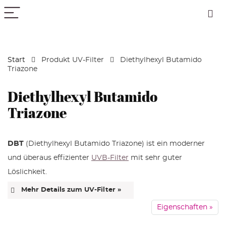
PICK COLOR
Start
Produkt UV-Filter
Diethylhexyl Butamido
Triazone
Diethylhexyl Butamido
Triazone
DBT
(Diethylhexyl Butamido Triazone) ist ein moderner
und überaus effizienter
UVB-Filter
mit sehr guter
Löslichkeit.
Mehr Details zum UV-Filter »
Kürzel: DBT
Eigenschaften »
Summenformel: C
H
N
O
44
59
7
5