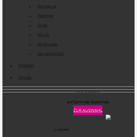
Reinigung
Peelings
Toner
Serum
Moisturizer
Sonnenschutz
Marken
Shops
15% Rabatt
auf Summer Essentials
ZUR AUSWAHL