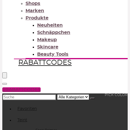
Shops
Marken
Produkte
Neuheiten
Schnäppchen
Makeup
Skincare
Beauty Tools
RABATTCODES
RABATTCODES
PICK COLOR
Search
for:
Favoriten
Teint