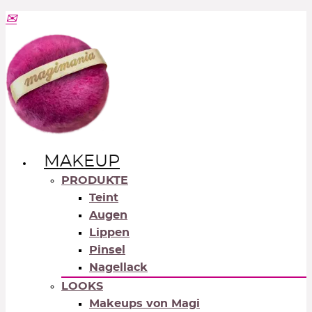
MAKEUP
PRODUKTE
Teint
Augen
Lippen
Pinsel
Nagellack
LOOKS
Makeups von Magi