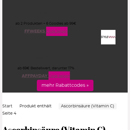
25% Rabatt
ab 2 Produkten + 6 Goodies ab 99€
FFWEEKS
Code zeigen
19% Rabatt
ab 69€ Bestellwert, darunter 17%
AFFPAYDAY
Code zeigen
mehr Rabattcodes »
Start
Produkt enthält
Ascorbinsäure (Vitamin C)
Seite 4
Ascorbinsäure (Vitamin C)