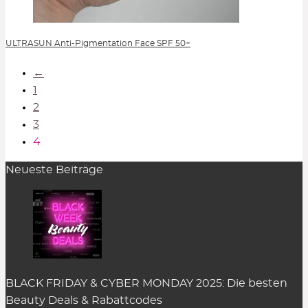
ULTRASUN Anti-Pigmentation Face SPF 50+
←
1
2
3
4
Neueste Beiträge
BLACK FRIDAY & CYBER MONDAY 2025: Die besten
Beauty Deals & Rabattcodes