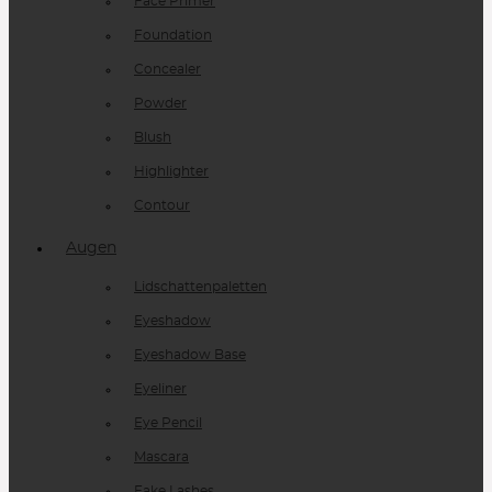
Face Primer
Foundation
Concealer
Powder
Blush
Highlighter
Contour
Augen
Lidschattenpaletten
Eyeshadow
Eyeshadow Base
Eyeliner
Eye Pencil
Mascara
Fake Lashes