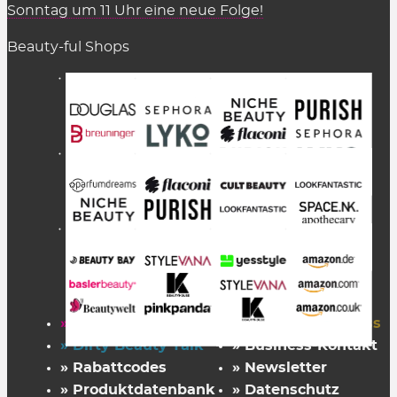
Sonntag um 11 Uhr eine neue Folge!
Beauty-ful Shops
» Startseite
» FAZ Kaufkompass
» Dirty Beauty Talk
» Business-Kontakt
» Rabattcodes
» Newsletter
» Produktdatenbank
» Datenschutz