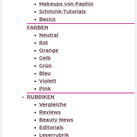
Makeups von Paphio
Schmink-Tutorials
Basics
FARBEN
Neutral
Rot
Orange
Gelb
Grün
Blau
Violett
Pink
RUBRIKEN
Vergleiche
Reviews
Beauty News
Editorials
Leserrubrik