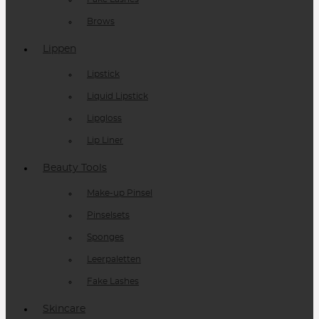
Brows
Lippen
Lipstick
Liquid Lipstick
Lipgloss
Lip Liner
Beauty Tools
Make-up Pinsel
Pinselsets
Sponges
Leerpaletten
Fake Lashes
Skincare