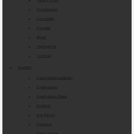
Face Primer
Foundation
Concealer
Powder
Blush
Highlighter
Contour
Augen
Lidschattenpaletten
Eyeshadow
Eyeshadow Base
Eyeliner
Eye Pencil
Mascara
Fake Lashes