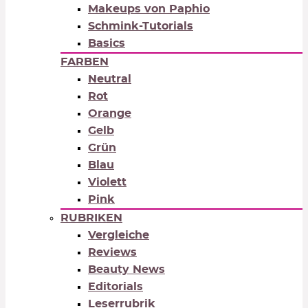
Makeups von Paphio
Schmink-Tutorials
Basics
FARBEN
Neutral
Rot
Orange
Gelb
Grün
Blau
Violett
Pink
RUBRIKEN
Vergleiche
Reviews
Beauty News
Editorials
Leserrubrik