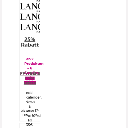
25%
Rabatt
ab 2
Produkten
+ 6
Goodies
FFWEEKS
ab
Code
99€
zeigen
exkl.
Kalender,
News
&
bis zum 17-
Sale
08-2026
Portofrei
ab
35€.