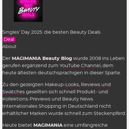
„Strg + v“ bzw. „cmd + v“. Am Smartphone den
Finger etwas länger auf dem Feld halten, bis das
Kontextmenü erscheint und man hier
„einfügen“
kann.
Singles’ Day 2025: die besten Beauty Deals
Kostet es etwas, die Rabattcodes für
Deal
Beauty-Shops zu benutzen?
About
Nein, alle hier gelisteten Deals & Coupons stellen
Der
MAGIMANIA Beauty Blog
wurde 2008 ins Leben
wir natürlich völlig
kostenlos
zur Verfügung. Auch
gerufen ergänzend zum
YouTube Channel
, dem
in den Shops selbst muss man nichts dafür
heute ältesten deutschsprachigen in dieser Sparte.
bezahlen, sie einzusetzen. Es gelten einzig
Zu den gezeigten
Makeup-Looks
,
Reviews und
genannte Einschränkungen wie der
Swatches
gesellten sich schnell Produkt- und
Mindestbestellwert oder shop-individuelle
Kollektions-Previews
und
Beauty News
.
Ausnahmen.
Internationales Shopping in Deutschland nicht
erhältlicher Marken wurde schnell zum Steckenpferd.
Wir können die Übersicht anbieten und täglich
aktualisieren und ergänzen, weil die Shops uns für
Heute bietet
MAGIMANIA
eine umfangreiche
vermittelte Verkäufe eine Provision zahlen,