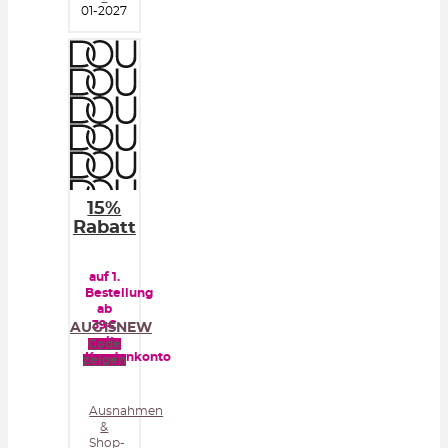
01-2027
15%
Rabatt
auf 1.
Bestellung
ab
39€
AUG15NEW
mit
Code
Kundenkonto
zeigen
Ausnahmen
&
Shop-