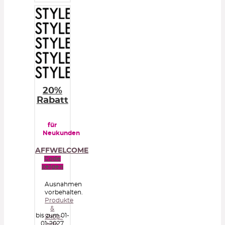
20%
Rabatt
für
Neukunden
AFFWELCOME
Code
zeigen
Ausnahmen
vorbehalten.
Produkte
&
bis zum 01-
Shop-
01-2027
Info