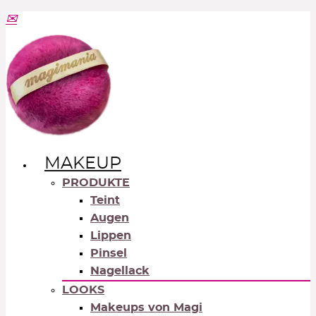
MAKEUP
PRODUKTE
Teint
Augen
Lippen
Pinsel
Nagellack
LOOKS
Makeups von Magi