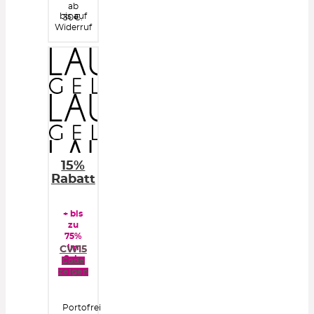
ab
bis auf
30€.
Widerruf
15%
Rabatt
+ bis
zu
75%
im
CW15
Sale
Code
zeigen
Portofrei