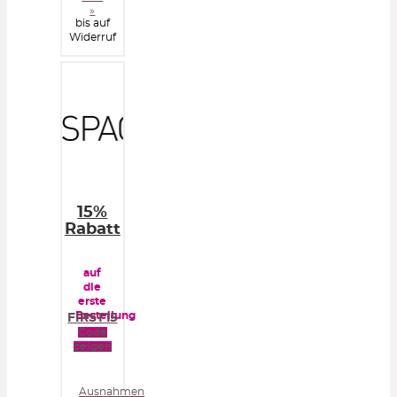
»
bis auf
Widerruf
15%
Rabatt
auf
die
erste
Bestellung
FIRST15
Code
zeigen
Ausnahmen