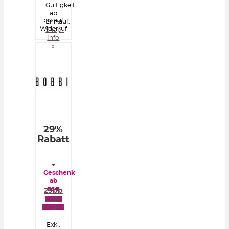
Gültigkeit
ab
bis auf
Einkauf.
Widerruf
Shop-
Info
»
29%
Rabatt
+
Geschenk
ab
85€
29bb
Code
zeigen
Exkl.