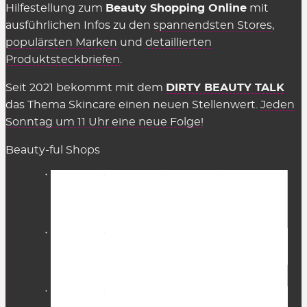
Hilfestellung zum
Beauty Shopping Online
mit
insofern einige Kriterien eingehalten werden.
ausführlichen Infos zu den
spannendsten Stores
,
Diese Kosten sind Teil des üblichen Marketing-
populärsten Marken
und
detaillierten
Budgets und werden nicht auf den Preis
Produktsteckbriefen
.
aufgeschlagen (Stichwort: Affiliate-Marketing).
Seit 2021 bekommt mit dem
DIRTY BEAUTY TALK
Gelten Rabattcodes für alles in den
das Thema Skincare einen neuen Stellenwert.
Jeden
Beauty Shops?
Sonntag um 11 Uhr eine neue Folge!
Fast.
Gutscheinkarten, Bücher, Magazine sowie
Beauty-ful Shops
Aktionen
sind in der Regel ausgeschlossen. Meist
gilt dies auch für reduzierte Artikel bzw. den Sale
sowie bestimmte Sets. Aber immer probieren –
manchmal funktioniert es trotzdem! Natürlich
müssen die genannten Bedingungen erfüllt sein,
z.B. der Minderstbestellwert (MBW).
In jedem Shop gibt es zudem
Marken, die von
Rabatten und Zugaben ausgeschlossen
sind.