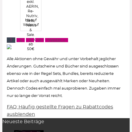
exkl.
AERIN,
Re-
Nutriv,
bis auf
Sets,
Widerruf
News
&
Sale.
Portofrei
1
2
3
4
Weiter »
ab
50€
Alle Aktionen ohne Gewähr und unter Vorbehalt jeglicher
Änderungen. Gutscheine und Bücher sind ausgeschlossen
ebenso wie in der Regel Sets, Bundles, bereits reduzierte
Artikel oder auch ausgewählt Marken oder Neuheiten.
Dennoch Codes einfach mal ausprobieren. Zugaben immer
nur so lange der Vorrat reicht.
FAQ: Häufig gestellte Fragen zu Rabattcodes
Wie löse ich einen Rabattcode ein?
ausblenden
Neueste Beiträge
Um den Gutschein-Code anzuzeigen, klicke in