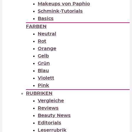
Makeups von Paphio
Schmink-Tutorials
Basics
FARBEN
Neutral
Rot
Orange
Gelb
Grün
Blau
Violett
Pink
RUBRIKEN
Vergleiche
Reviews
Beauty News
Editorials
Leserrubrik