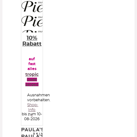
10%
Rabatt
auf
fast
alles
tropic
Code
zeigen
Ausnahmen
vorbehalten.
Shop-
Info
bis zum 10-
»
08-2026