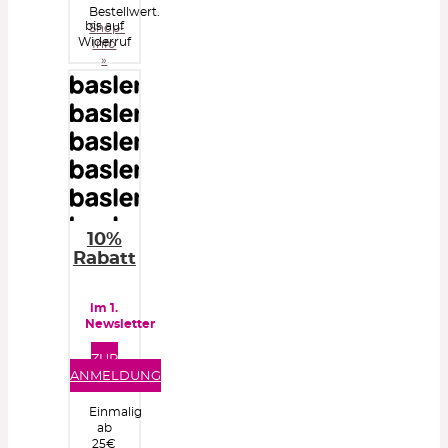
Bestellwert.
bis auf
Shop-
Widerruf
Info
»
10%
Rabatt
im 1.
Newsletter
ZUR
ANMELDUNG
Einmalig
ab
25€