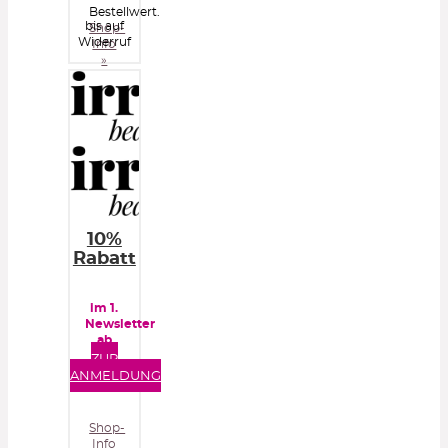
Bestellwert.
bis auf
Shop-
Widerruf
Info
»
10%
Rabatt
im 1.
Newsletter
ab
40€
ZUR
Bestellwert
ANMELDUNG
Shop-
Info