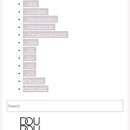
• Apo
• Goodies
• Neukunden
• Newsletter
• Treueprogramm
‧ Asia
‧ DE
‧ EU
‧ UK
‧ US
⃘Fashion
⃘Featured