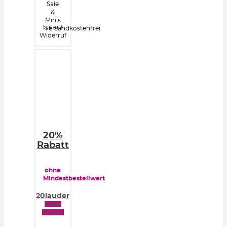
Sale
&
Minis.
bis auf
versandkostenfrei.
Widerruf
20%
Rabatt
ohne
Mindestbestellwert
20lauder
Code
zeigen