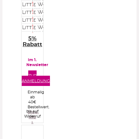
5%
Rabatt
im 1.
Newsletter
ZUR
ANMELDUNG
Einmalig
ab
40€
Bestellwert.
bis auf
Shop-
Widerruf
Info
»