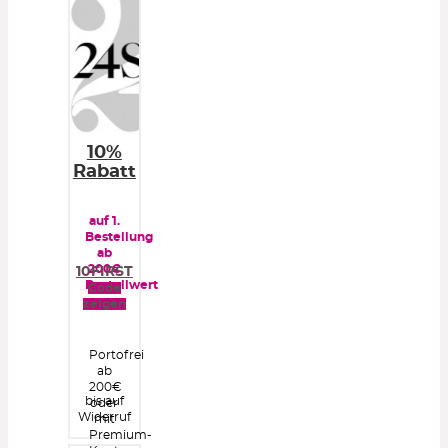
10%
Rabatt
auf 1.
Bestellung
ab
200€
10FIRST
Bestellwert
Code
zeigen
Portofrei
ab
200€
bis auf
oder
Widerruf
mit
Premium-