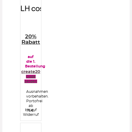
20%
Rabatt
auf
die 1.
Bestellung
create20
Code
zeigen
Ausnahmen
vorbehalten.
Portofrei
ab
bis auf
75€.
Widerruf