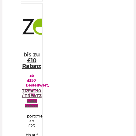
bis zu
£10
Rabatt
ab
£150
Bestellwert,
£3 ab
TREAT10
£50
/ TREAT3
Code
zeigen
portofrei
ab
£25
bis auf