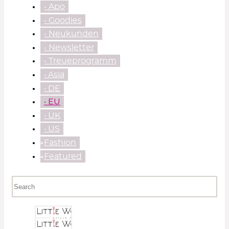
• Apo
• Goodies
• Neukunden
• Newsletter
• Treueprogramm
‧ Asia
‧ DE
‧ EU
‧ UK
‧ US
⃘Fashion
⃘Featured