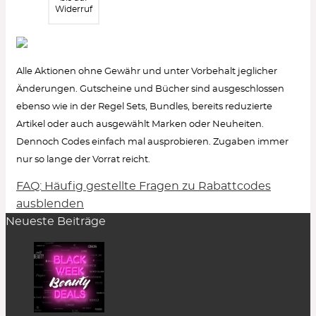
Widerruf
Alle Aktionen ohne Gewähr und unter Vorbehalt jeglicher
Änderungen. Gutscheine und Bücher sind ausgeschlossen
ebenso wie in der Regel Sets, Bundles, bereits reduzierte
Artikel oder auch ausgewählt Marken oder Neuheiten.
Dennoch Codes einfach mal ausprobieren. Zugaben immer
nur so lange der Vorrat reicht.
FAQ: Häufig gestellte Fragen zu Rabattcodes
Wie löse ich einen Rabattcode ein?
ausblenden
Neueste Beiträge
Um den Gutschein-Code anzuzeigen, klicke in
der Rabatt-Beschreibung auf den Button
„Code
zeigen“
. Es öffnet sich ein Pop-up-Fenster.
Einfach auf
„kopieren“
klicken und er wird
zwischengespeichert.