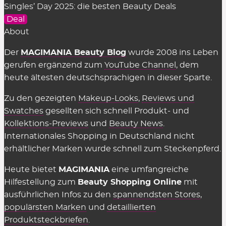
Singles’ Day 2025: die besten Beauty Deals
Kostet es etwas, die Rabattcodes für
Deal
Beauty-Shops zu benutzen?
About
Nein, alle hier gelisteten Deals & Coupons stellen
Der
MAGIMANIA Beauty Blog
wurde 2008 ins Leben
wir natürlich völlig
kostenlos
zur Verfügung. Auch
gerufen ergänzend zum
YouTube Channel
, dem
in den Shops selbst muss man nichts dafür
heute ältesten deutschsprachigen in dieser Sparte.
bezahlen, sie einzusetzen. Es gelten einzig
Zu den gezeigten
Makeup-Looks
,
Reviews und
genannte Einschränkungen wie der
Swatches
gesellten sich schnell Produkt- und
Mindestbestellwert oder shop-individuelle
Kollektions-Previews
und
Beauty News
.
Ausnahmen.
Internationales Shopping in Deutschland nicht
erhältlicher Marken wurde schnell zum Steckenpferd.
Wir können die Übersicht anbieten und täglich
aktualisieren und ergänzen, weil die Shops uns für
Heute bietet
MAGIMANIA
eine umfangreiche
vermittelte Verkäufe eine Provision zahlen,
Hilfestellung zum
Beauty Shopping Online
mit
insofern einige Kriterien eingehalten werden.
ausführlichen Infos zu den
spannendsten Stores
,
Diese Kosten sind Teil des üblichen Marketing-
populärsten Marken
und
detaillierten
Budgets und werden nicht auf den Preis
Produktsteckbriefen
.
aufgeschlagen (Stichwort: Affiliate-Marketing).