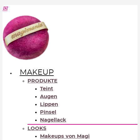
MAKEUP
PRODUKTE
Teint
Augen
Lippen
Pinsel
Nagellack
LOOKS
Makeups von Magi