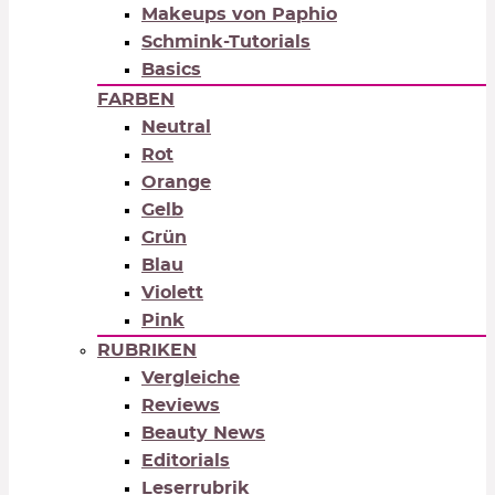
Makeups von Paphio
Schmink-Tutorials
Basics
FARBEN
Neutral
Rot
Orange
Gelb
Grün
Blau
Violett
Pink
RUBRIKEN
Vergleiche
Reviews
Beauty News
Editorials
Leserrubrik