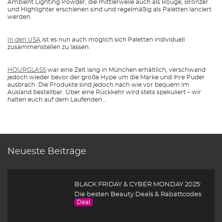
Ambient Lighting Powder, die mittlerweile auch als Rouge, Bronzer
und Highlighter erschienen sind und regelmäßig als Paletten lanciert
werden.
In den USA
ist es nun auch möglich sich Paletten individuell
zusammenstellen zu lassen.
HOURGLASS
war eine Zeit lang in München erhältlich, verschwand
jedoch wieder bevor der große Hype um die Marke und ihre Puder
ausbrach. Die Produkte sind jedoch nach wie vor bequem im
Ausland bestellbar. Über eine Rückkehr wird stets spekuliert – wir
halten euch auf dem Laufenden…
Neueste Beiträge
BLACK FRIDAY & CYBER MONDAY 2025:
Die besten Beauty Deals & Rabattcodes
Deal