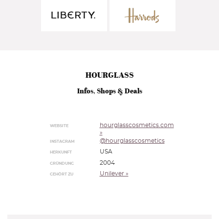
HOURGLASS
Infos, Shops & Deals
hourglasscosmetics.com
WEBSITE
»
@hourglasscosmetics
INSTAGRAM
USA
HERKUNFT
2004
GRÜNDUNG
Unilever »
GEHÖRT ZU