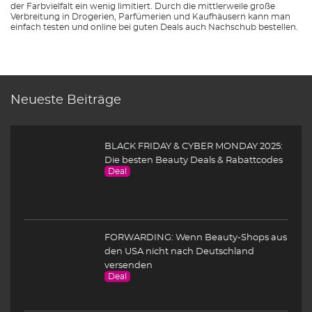
der Farbvielfalt ein wenig limitiert. Durch die mittlerweile große
Verbreitung in Drogerien, Parfümerien und Kaufhäusern kann man
einfach testen und online bei guten Deals auch Nachschub bestellen.
Neueste Beiträge
BLACK FRIDAY & CYBER MONDAY 2025:
Die besten Beauty Deals & Rabattcodes
Deal
FORWARDING: Wenn Beauty-Shops aus
den USA nicht nach Deutschland
versenden
Deal