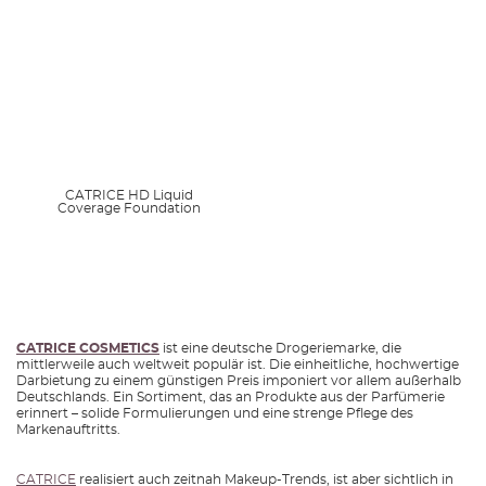
ZUR ANMELDUNG
AMAZON Beauty Deals
aktuelle Beauty-Angebote
ZUR ÜBERSICHT
Gratiszugaben
CATRICE HD Liquid
Geschenke zu ausgewählten Marken
Coverage Foundation
ZUR ÜBERSICHT
CATRICE COSMETICS
ist eine deutsche Drogeriemarke, die
mittlerweile auch weltweit populär ist. Die einheitliche, hochwertige
Darbietung zu einem günstigen Preis imponiert vor allem außerhalb
Deutschlands. Ein Sortiment, das an Produkte aus der Parfümerie
erinnert – solide Formulierungen und eine strenge Pflege des
Markenauftritts.
CATRICE
realisiert auch zeitnah Makeup-Trends, ist aber sichtlich in