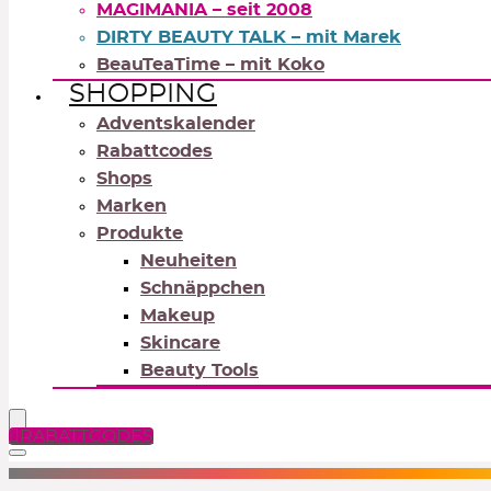
MAGIMANIA – seit 2008
DIRTY BEAUTY TALK – mit Marek
BeauTeaTime – mit Koko
SHOPPING
Adventskalender
Rabattcodes
Shops
Marken
Produkte
Neuheiten
Schnäppchen
Makeup
Skincare
Beauty Tools
RABATTCODES
NEUTRALS
REDS
OR