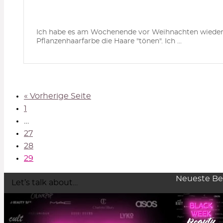
Ich habe es am Wochenende vor Weihnachten wieder ge
Pflanzenhaarfarbe die Haare "tönen". Ich ...
« Vorherige Seite
1
…
27
28
29
Neueste Be
Let’s talk about…