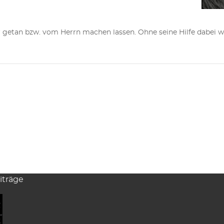
tan bzw. vom Herrn machen lassen. Ohne seine Hilfe dabei wür
iträge