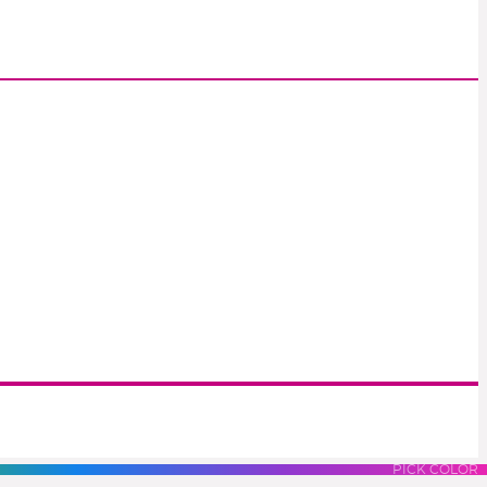
S
LUES
PURPLES
PINK
PICK COLOR