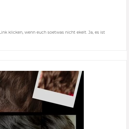
nk klicken, wenn euch soetwas nicht ekelt. Ja, es ist