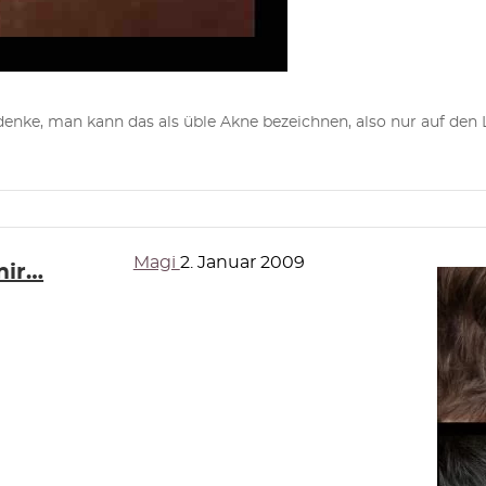
enke, man kann das als üble Akne bezeichnen, also nur auf den Li
Magi
2. Januar 2009
mir…