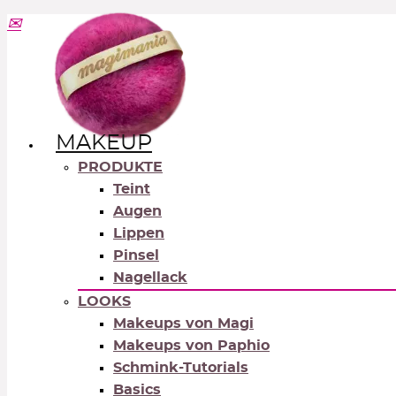
MAKEUP
PRODUKTE
Teint
Augen
Lippen
Pinsel
Nagellack
LOOKS
Makeups von Magi
Makeups von Paphio
Schmink-Tutorials
Basics