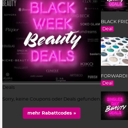
BLACK FRID
Deal
FORWARDING
Deal
Deals
Sorry, keine Coupons oder Deals gefunden.
mehr Rabattcodes »