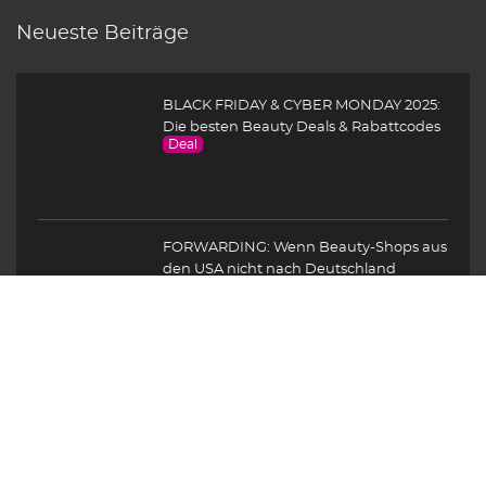
Neueste Beiträge
BLACK FRIDAY & CYBER MONDAY 2025:
Die besten Beauty Deals & Rabattcodes
Deal
FORWARDING: Wenn Beauty-Shops aus
den USA nicht nach Deutschland
versenden
Deal
Singles’ Day 2025: die besten Beauty
Deals
Deal