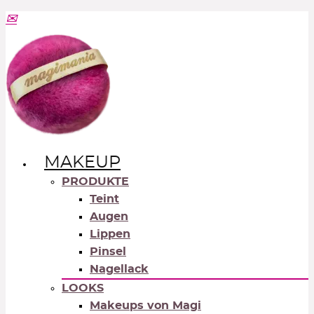
MAKEUP
PRODUKTE
Teint
Augen
Lippen
Pinsel
Nagellack
LOOKS
Makeups von Magi