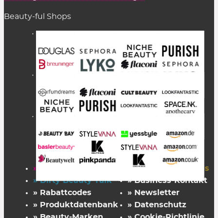
Beauty-ful Shops
» Startseite
» FAZ Kaufkompass
» Dirty Beauty Talk
» Business-Kontakt
» Rabattcodes
» Newsletter
» Produktdatenbank
» Datenschutz
» Beauty-Marken
» Cookie-Richtlinie