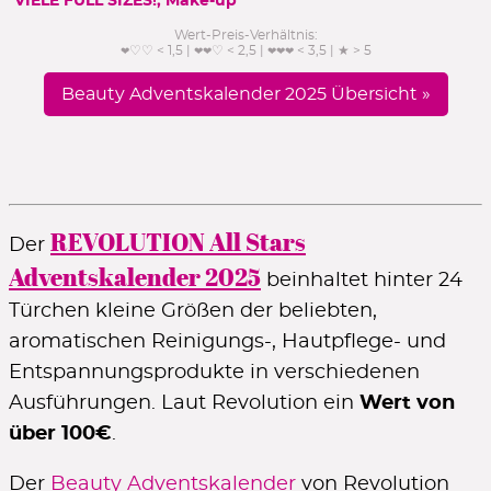
VIELE FULL SIZES!, Make-up
Wert-Preis-Verhältnis:
♡♡ < 1,5 |
♡ < 2,5 |
< 3,5 | ★ > 5
❤
❤❤
❤❤❤
Beauty Adventskalender 2025 Übersicht »
REVOLUTION All Stars
Der
Adventskalender 2025
beinhaltet hinter 24
Türchen kleine Größen der beliebten,
aromatischen Reinigungs-, Hautpflege- und
Entspannungsprodukte in verschiedenen
Ausführungen. Laut Revolution ein
Wert von
über 100€
.
Der
Beauty Adventskalender
von Revolution