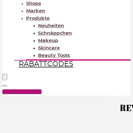
Shops
Marken
Produkte
Neuheiten
Schnäppchen
Makeup
Skincare
Beauty Tools
RABATTCODES
RABATTCODES
PICK COLOR
RE