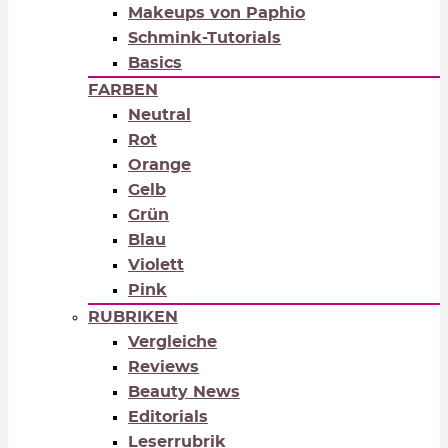
Makeups von Paphio
Schmink-Tutorials
Basics
FARBEN
Neutral
Rot
Orange
Gelb
Grün
Blau
Violett
Pink
RUBRIKEN
Vergleiche
Reviews
Beauty News
Editorials
Leserrubrik