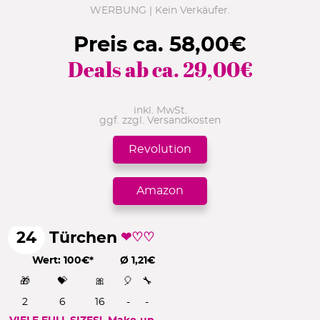
WERBUNG | Kein Verkäufer.
Preis ca.
58,00
€
Deals ab ca.
29,00
€
inkl. MwSt.
ggf. zzgl. Versandkosten
Revolution
Amazon
24
Türchen
❤♡♡
Wert: 100€*
Ø 1,21€
🎁
💝
🎀
🎈
🔧
2
6
16
-
-