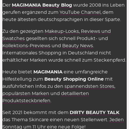
Der
MAGIMANIA Beauty Blog
wurde 2008 ins Leben
gerufen ergänzend zum
YouTube Channel
, dem
heute ältesten deutschsprachigen in dieser Sparte.
Zu den gezeigten
Makeup-Looks
,
Reviews und
Swatches
gesellten sich schnell Produkt- und
Kollektions-Previews
und
Beauty News
.
Internationales Shopping in Deutschland nicht
erhältlicher Marken wurde schnell zum Steckenpferd.
Heute bietet
MAGIMANIA
eine umfangreiche
Hilfestellung zum
Beauty Shopping Online
mit
ausführlichen Infos zu den
spannendsten Stores
,
populärsten Marken
und
detaillierten
Produktsteckbriefen
.
Seit 2021 bekommt mit dem
DIRTY BEAUTY TALK
das Thema Skincare einen neuen Stellenwert.
Jeden
Sonntag um 11 Uhr eine neue Folge!