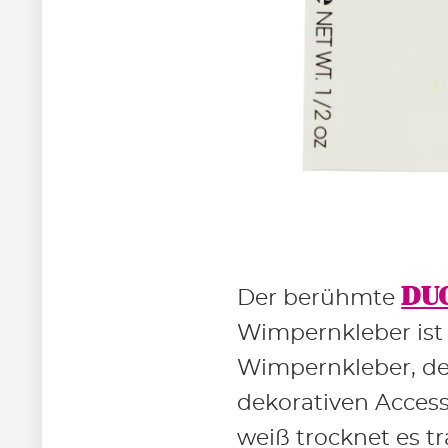
DUO
Der berühmte
Wimpernkleber ist 
Wimpernkleber, de
dekorativen Accesso
weiß trocknet es t