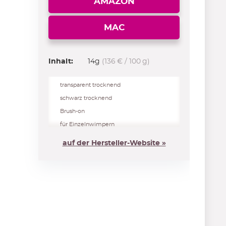
AMAZON
MAC
Inhalt:
14g
(136 € / 100 g)
transparent trocknend
schwarz trocknend
Brush-on
für Einzelnwimpern
auf der Hersteller-Website »