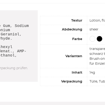
Textur
Lotion, fl
e Gum, Sodium
Abdeckung
sheer
onium
 Geraniol,
yhyde.
Farbe
lhexyl
transpar
denat., AMP-
schwarz 
ethanol,
Varianten
Brush-on
für Einz
rpackung prüfen.
Inhalt
14g
Verpackung
Tülle, Tu