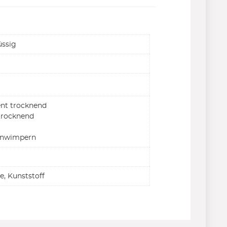
üssig
ent trocknend
trocknend
elnwimpern
be, Kunststoff