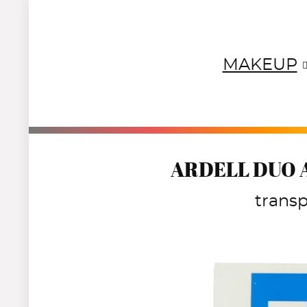
MAKEUP
NEUTRALS
REDS
OR
ARDELL DUO Ad
trans