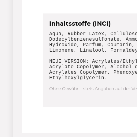
Inhaltsstoffe (INCI)
Aqua, Rubber Latex, Cellulos
Dodecylbenzenesulfonate, Amm
Hydroxide, Parfum, Coumarin,
Limonene, Linalool, Formalde
NEUE VERSION: Acrylates/Ethy
Acrylate Copolymer, Alcohol 
Acrylates Copolymer, Phenoxy
Ethylhexylglycerin.
Ohne Gewähr – stets Angaben auf der Ve