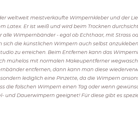
er weltweit meistverkaufte Wimpernkleber und der Liebl
em Latex. Er ist weiß und wird beim Trocknen durchsich
ür alle Wimpernbänder - egal ob Echthaar, mit Strass o
h sich die künstlichen Wimpern auch selbst anzukleb
tudio zu erreichen. Beim Entfernen kann das Wimper
sich mühelos mit normalen Makeupentferner wegwaschen
bänder entfernen, dann kann man diese wiederverwend
ondern lediglich eine Pinzette, da die Wimpern ansons
dass die falschen Wimpern einen Tag oder wenn gewüns
inzel- und Dauerwimpern geeignet! Für diese gibt es spe