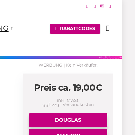
NG
RABATTCODES
UES
PURPLES
PINKS
PICK COLOR
WERBUNG | Kein Verkäufer.
Preis ca.
19,00
€
inkl. MwSt.
ggf. zzgl. Versandkosten
DOUGLAS