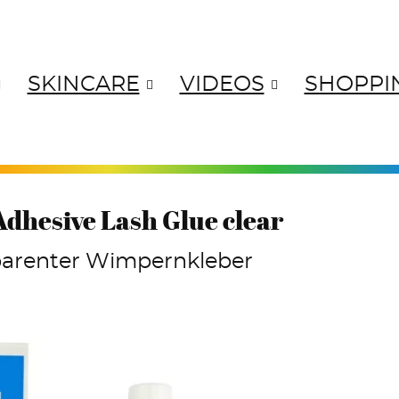
SKINCARE
VIDEOS
SHOPPI
ANGES
YELLOWS
GREENS
BL
hesive Lash Glue clear
parenter Wimpernkleber