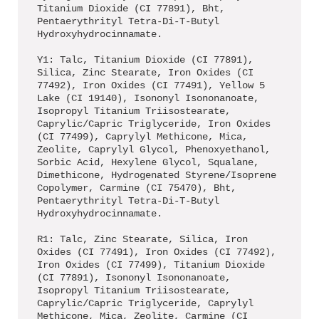
Titanium Dioxide (CI 77891), Bht,
Pentaerythrityl Tetra-Di-T-Butyl
Hydroxyhydrocinnamate.
Y1: Talc, Titanium Dioxide (CI 77891),
Silica, Zinc Stearate, Iron Oxides (CI
77492), Iron Oxides (CI 77491), Yellow 5
Lake (CI 19140), Isononyl Isononanoate,
Isopropyl Titanium Triisostearate,
Caprylic/Capric Triglyceride, Iron Oxides
(CI 77499), Caprylyl Methicone, Mica,
Zeolite, Caprylyl Glycol, Phenoxyethanol,
Sorbic Acid, Hexylene Glycol, Squalane,
Dimethicone, Hydrogenated Styrene/Isoprene
Copolymer, Carmine (CI 75470), Bht,
Pentaerythrityl Tetra-Di-T-Butyl
Hydroxyhydrocinnamate.
R1: Talc, Zinc Stearate, Silica, Iron
Oxides (CI 77491), Iron Oxides (CI 77492),
Iron Oxides (CI 77499), Titanium Dioxide
(CI 77891), Isononyl Isononanoate,
Isopropyl Titanium Triisostearate,
Caprylic/Capric Triglyceride, Caprylyl
Methicone, Mica, Zeolite, Carmine (CI