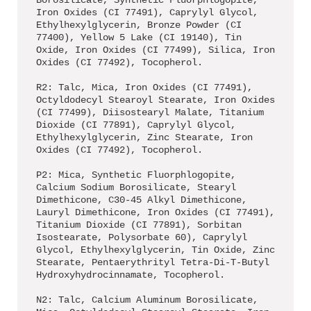
Borosilicate, Synthetic Fluorphlogopite,
Iron Oxides (CI 77491), Caprylyl Glycol,
Ethylhexylglycerin, Bronze Powder (CI
77400), Yellow 5 Lake (CI 19140), Tin
Oxide, Iron Oxides (CI 77499), Silica, Iron
Oxides (CI 77492), Tocopherol.
R2: Talc, Mica, Iron Oxides (CI 77491),
Octyldodecyl Stearoyl Stearate, Iron Oxides
(CI 77499), Diisostearyl Malate, Titanium
Dioxide (CI 77891), Caprylyl Glycol,
Ethylhexylglycerin, Zinc Stearate, Iron
Oxides (CI 77492), Tocopherol.
P2: Mica, Synthetic Fluorphlogopite,
Calcium Sodium Borosilicate, Stearyl
Dimethicone, C30-45 Alkyl Dimethicone,
Lauryl Dimethicone, Iron Oxides (CI 77491),
Titanium Dioxide (CI 77891), Sorbitan
Isostearate, Polysorbate 60), Caprylyl
Glycol, Ethylhexylglycerin, Tin Oxide, Zinc
Stearate, Pentaerythrityl Tetra-Di-T-Butyl
Hydroxyhydrocinnamate, Tocopherol.
N2: Talc, Calcium Aluminum Borosilicate,