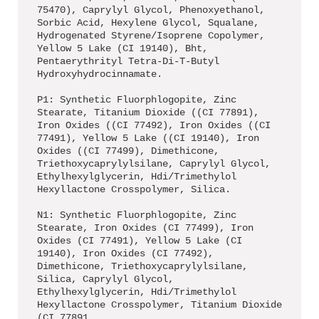
75470), Caprylyl Glycol, Phenoxyethanol,
Sorbic Acid, Hexylene Glycol, Squalane,
Hydrogenated Styrene/Isoprene Copolymer,
Yellow 5 Lake (CI 19140), Bht,
Pentaerythrityl Tetra-Di-T-Butyl
Hydroxyhydrocinnamate.
P1: Synthetic Fluorphlogopite, Zinc
Stearate, Titanium Dioxide ((CI 77891),
Iron Oxides ((CI 77492), Iron Oxides ((CI
77491), Yellow 5 Lake ((CI 19140), Iron
Oxides ((CI 77499), Dimethicone,
Triethoxycaprylylsilane, Caprylyl Glycol,
Ethylhexylglycerin, Hdi/Trimethylol
Hexyllactone Crosspolymer, Silica.
N1: Synthetic Fluorphlogopite, Zinc
Stearate, Iron Oxides (CI 77499), Iron
Oxides (CI 77491), Yellow 5 Lake (CI
19140), Iron Oxides (CI 77492),
Dimethicone, Triethoxycaprylylsilane,
Silica, Caprylyl Glycol,
Ethylhexylglycerin, Hdi/Trimethylol
Hexyllactone Crosspolymer, Titanium Dioxide
(CI 77891.