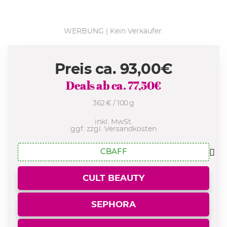
WERBUNG | Kein Verkäufer.
Preis ca.
93,00
€
Deals ab ca.
77,50
€
362 € / 100 g
inkl. MwSt.
ggf. zzgl. Versandkosten
CBAFF
CULT BEAUTY
SEPHORA