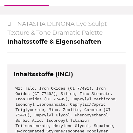
NATASHA DENONA Eye Sculpt
Texture & Tone Dramatic Palette
Inhaltsstoffe & Eigenschaften
Inhaltsstoffe (INCI)
W1: Talc, Iron Oxides (CI 77491), Iron
Oxides (CI 77492), Silica, Zinc Stearate,
Iron Oxides (CI 77499), Caprylyl Methicone,
Isononyl Isononanoate, Caprylic/Capric
Triglyceride, Mica, Zeolite, Carmine (CI
75470), Caprylyl Glycol, Phenoxyethanol,
Sorbic Acid, Isopropyl Titanium
Triisostearate, Hexylene Glycol, Squalane,
Hydrogenated Styrene/Isoprene Copolymer,