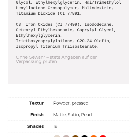
Glycol, Ethylhexylglycerin, Hdi/Trimethylol
Hexyllactone Crosspolymer, Maltodextrin,
Titanium Dioxide (CI 77891.
C3: Iron Oxides (CI 77499), Isododecane,
Cetearyl Ethylhexanoate, Caprylyl Glycol,
Ethylhexylglycerin,
Triethoxycaprylylsilane, C20-24 Olefin,
Isopropyl Titanium Triisostearate.
Ohne Gewähr – stets Angaben auf der
Verpackung prüfen.
Textur
Powder, pressed
Finish
Matte, Satin, Pearl
Shades
18