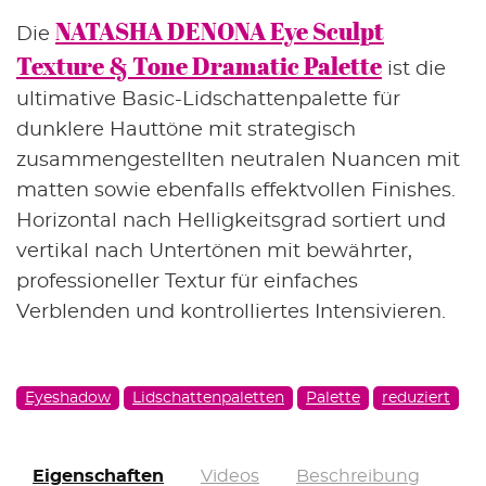
R3
609SC – Cream Matte Vintage Rose
NATASHA DENONA Eye Sculpt
Die
P3
610SKM – Matte Medium Dusty Peach Nude
Texture & Tone Dramatic Palette
ist die
Y3
611SC – Cream Matte Medium Earthy Brown
ultimative Basic-Lidschattenpalette für
C3
612SC – Cream Matte Medium Cool Brown
dunklere Hauttöne mit strategisch
W3
613SC – Cream Matte Coffee Bean Brown
N3
614SC – Cream Matte Intense Black
zusammengestellten neutralen Nuancen mit
matten sowie ebenfalls effektvollen Finishes.
Horizontal nach Helligkeitsgrad sortiert und
vertikal nach Untertönen mit bewährter,
professioneller Textur für einfaches
Verblenden und kontrolliertes Intensivieren.
Eyeshadow
Lidschattenpaletten
Palette
reduziert
Eigenschaften
Videos
Beschreibung