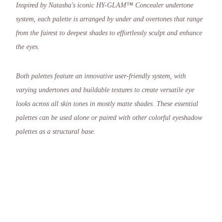
Inspired by Natasha's iconic HY-GLAM™ Concealer undertone
system, each palette is arranged by under and overtones that range
from the fairest to deepest shades to effortlessly sculpt and enhance
the eyes.
Both palettes feature an innovative user-friendly system, with
varying undertones and buildable textures to create versatile eye
looks across all skin tones in mostly matte shades. These essential
palettes can be used alone or paired with other colorful eyeshadow
palettes as a structural base.
The easy-to-use layout offers the ultimate freedom to mix and match
undertones or follow Natasha’s guided shade combinations:
Vertical columns represent specific undertones — yellow, cool, rosy,
peach, warm, and neutral — perfect for easy monochromatic looks,