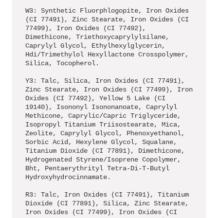
W3: Synthetic Fluorphlogopite, Iron Oxides
(CI 77491), Zinc Stearate, Iron Oxides (CI
77499), Iron Oxides (CI 77492),
Dimethicone, Triethoxycaprylylsilane,
Caprylyl Glycol, Ethylhexylglycerin,
Hdi/Trimethylol Hexyllactone Crosspolymer,
Silica, Tocopherol.
Y3: Talc, Silica, Iron Oxides (CI 77491),
Zinc Stearate, Iron Oxides (CI 77499), Iron
Oxides (CI 77492), Yellow 5 Lake (CI
19140), Isononyl Isononanoate, Caprylyl
Methicone, Caprylic/Capric Triglyceride,
Isopropyl Titanium Triisostearate, Mica,
Zeolite, Caprylyl Glycol, Phenoxyethanol,
Sorbic Acid, Hexylene Glycol, Squalane,
Titanium Dioxide (CI 77891), Dimethicone,
Hydrogenated Styrene/Isoprene Copolymer,
Bht, Pentaerythrityl Tetra-Di-T-Butyl
Hydroxyhydrocinnamate.
R3: Talc, Iron Oxides (CI 77491), Titanium
Dioxide (CI 77891), Silica, Zinc Stearate,
Iron Oxides (CI 77499), Iron Oxides (CI