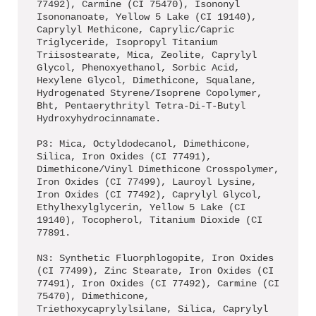
77492), Carmine (CI 75470), Isononyl
Isononanoate, Yellow 5 Lake (CI 19140),
Caprylyl Methicone, Caprylic/Capric
Triglyceride, Isopropyl Titanium
Triisostearate, Mica, Zeolite, Caprylyl
Glycol, Phenoxyethanol, Sorbic Acid,
Hexylene Glycol, Dimethicone, Squalane,
Hydrogenated Styrene/Isoprene Copolymer,
Bht, Pentaerythrityl Tetra-Di-T-Butyl
Hydroxyhydrocinnamate.
P3: Mica, Octyldodecanol, Dimethicone,
Silica, Iron Oxides (CI 77491),
Dimethicone/Vinyl Dimethicone Crosspolymer,
Iron Oxides (CI 77499), Lauroyl Lysine,
Iron Oxides (CI 77492), Caprylyl Glycol,
Ethylhexylglycerin, Yellow 5 Lake (CI
19140), Tocopherol, Titanium Dioxide (CI
77891.
N3: Synthetic Fluorphlogopite, Iron Oxides
(CI 77499), Zinc Stearate, Iron Oxides (CI
77491), Iron Oxides (CI 77492), Carmine (CI
75470), Dimethicone,
Triethoxycaprylylsilane, Silica, Caprylyl