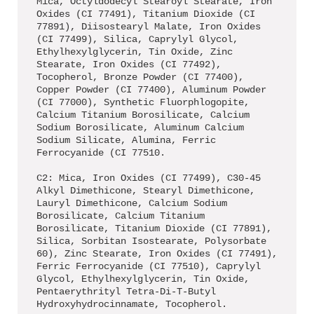
Mica, Octyldodecyl Stearoyl Stearate, Iron
Oxides (CI 77491), Titanium Dioxide (CI
77891), Diisostearyl Malate, Iron Oxides
(CI 77499), Silica, Caprylyl Glycol,
Ethylhexylglycerin, Tin Oxide, Zinc
Stearate, Iron Oxides (CI 77492),
Tocopherol, Bronze Powder (CI 77400),
Copper Powder (CI 77400), Aluminum Powder
(CI 77000), Synthetic Fluorphlogopite,
Calcium Titanium Borosilicate, Calcium
Sodium Borosilicate, Aluminum Calcium
Sodium Silicate, Alumina, Ferric
Ferrocyanide (CI 77510.
C2: Mica, Iron Oxides (CI 77499), C30-45
Alkyl Dimethicone, Stearyl Dimethicone,
Lauryl Dimethicone, Calcium Sodium
Borosilicate, Calcium Titanium
Borosilicate, Titanium Dioxide (CI 77891),
Silica, Sorbitan Isostearate, Polysorbate
60), Zinc Stearate, Iron Oxides (CI 77491),
Ferric Ferrocyanide (CI 77510), Caprylyl
Glycol, Ethylhexylglycerin, Tin Oxide,
Pentaerythrityl Tetra-Di-T-Butyl
Hydroxyhydrocinnamate, Tocopherol.