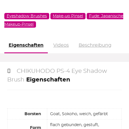
Eyeshadow Brushes
Make-up Pinsel
Fude: Japanische
Makeup-Pinsel
Eigenschaften
Videos
Beschreibung
CHIKUHODO PS-4 Eye Shadow
Brush
Eigenschaften
Borsten
Goat, Sokoho, weich, gefärbt
flach gebunden, gestuft,
Form