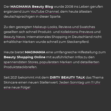
Der
MAGIMANIA Beauty Blog
wurde 2008 ins Leben gerufen
ergänzend zum
YouTube Channel
, dem heute ältesten
deutschsprachigen in dieser Sparte.
Zu den gezeigten
Makeup-Looks
,
Reviews und Swatches
gesellten sich schnell Produkt- und
Kollektions-Previews
und
Beauty News
. Internationales Shopping in Deutschland nicht
erhältlicher Marken wurde schnell zum Steckenpferd.
Heute bietet
MAGIMANIA
eine umfangreiche Hilfestellung zum
Beauty Shopping Online
mit ausführlichen Infos zu den
spannendsten Stores
,
populärsten Marken
und
detaillierten
Produktsteckbriefen
.
Seit 2021 bekommt mit dem
DIRTY BEAUTY TALK
das Thema
Skincare einen neuen Stellenwert.
Jeden Sonntag um 11 Uhr
eine neue Folge!