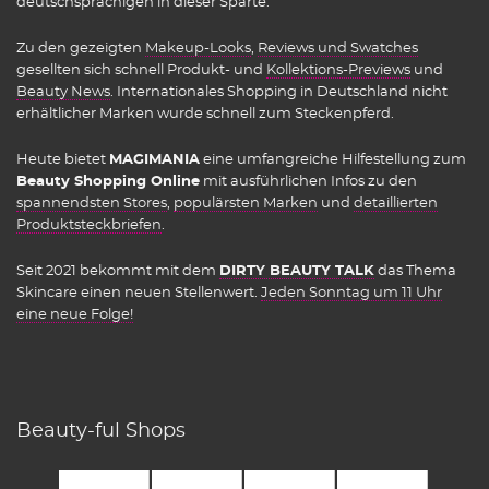
deutschsprachigen in dieser Sparte.
Zu den gezeigten
Makeup-Looks
,
Reviews und Swatches
gesellten sich schnell Produkt- und
Kollektions-Previews
und
Beauty News
. Internationales Shopping in Deutschland nicht
erhältlicher Marken wurde schnell zum Steckenpferd.
Heute bietet
MAGIMANIA
eine umfangreiche Hilfestellung zum
Beauty Shopping Online
mit ausführlichen Infos zu den
spannendsten Stores
,
populärsten Marken
und
detaillierten
Produktsteckbriefen
.
Seit 2021 bekommt mit dem
DIRTY BEAUTY TALK
das Thema
Skincare einen neuen Stellenwert.
Jeden Sonntag um 11 Uhr
eine neue Folge!
Beauty-ful Shops