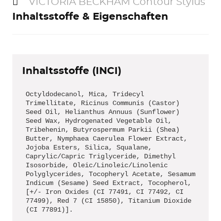
VICTORIA BECKHAM Contour Stylus
Inhaltsstoffe & Eigenschaften
Inhaltsstoffe (INCI)
Octyldodecanol, Mica, Tridecyl
Trimellitate, Ricinus Communis (Castor)
Seed Oil, Helianthus Annuus (Sunflower)
Seed Wax, Hydrogenated Vegetable Oil,
Tribehenin, Butyrospermum Parkii (Shea)
Butter, Nymphaea Caerulea Flower Extract,
Jojoba Esters, Silica, Squalane,
Caprylic/Capric Triglyceride, Dimethyl
Isosorbide, Oleic/Linoleic/Linolenic
Polyglycerides, Tocopheryl Acetate, Sesamum
Indicum (Sesame) Seed Extract, Tocopherol,
[+/- Iron Oxides (CI 77491, CI 77492, CI
77499), Red 7 (CI 15850), Titanium Dioxide
(CI 77891)].