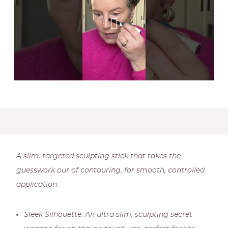
A slim, targeted sculpting stick that takes the
guesswork our of contouring, for smooth, controlled
application.
Sleek Silhouette: An ultra slim, sculpting secret