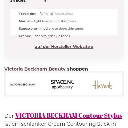
Shades:
4
Travertine
– fair to light skin tones
Marble
– light to medium skin tones
Sandstone
– medium to deep skin tones
Granite
– deep to rich skin tones
auf der Hersteller-Website »
Victoria Beckham Beauty
shoppen
VICTORIA BECKHAM Contour Stylus
Der
ist ein schlanker Cream Contouring Stick in